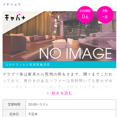
イチジョウ
在籍嬢数
席数
0
-
名
席
コロナウィルス対策実施済店
クラブ一条は家具から照明の明るさまで、隅々までこだわ
っており、奥行きのあるソファーは長時間いても疲れずゆ
ったり座れて、ライトは落ち着いた明るさまで落としてい
＋ 続きを読む
るので他のお客様のことを気にせず過ごすことが出来ま
す。品があるのにゴージャスに感じる空間は老舗の風格が
営業時間
20:00~ラスト
あり、遊び慣れた男性でもきっと満足できるでしょう！華
麗な振る舞い、絶妙な気遣いと優雅なおもてなしを届けら
定休日
不定休