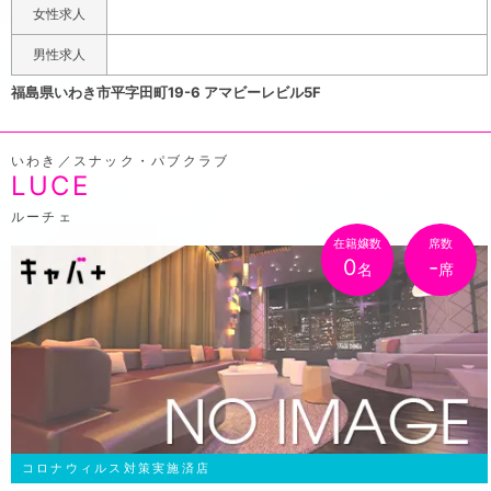
女性求人
男性求人
福島県いわき市平字田町19-6 アマビーレビル5F
いわき／スナック・パブクラブ
LUCE
ルーチェ
在籍嬢数
席数
0
-
名
席
コロナウィルス対策実施済店