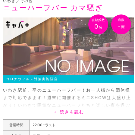
いわき／その他
ニューハーフバー カマ騒ぎ
在籍嬢数
席数
0
-
名
席
コロナウィルス対策実施済店
いわき駅前、平のニューハーフバー！お一人様から団体様
まで対応できます！週末に開催するミニSHOWは大盛り上
がり！いわきで陽気なニューハーフたちと楽しい夜を過ご
＋ 続きを読む
しましょう！
営業時間
22:00~ラスト