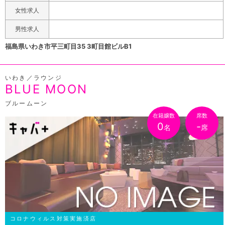
厳選を重ねた容姿、接客共にハイレベルなキャストが揃っ
女性求人
てます。
男性求人
福島県いわき市平三町目35 3町目館ビルB1
いわき／ラウンジ
BLUE MOON
ブルームーン
在籍嬢数
席数
0
-
名
席
コロナウィルス対策実施済店