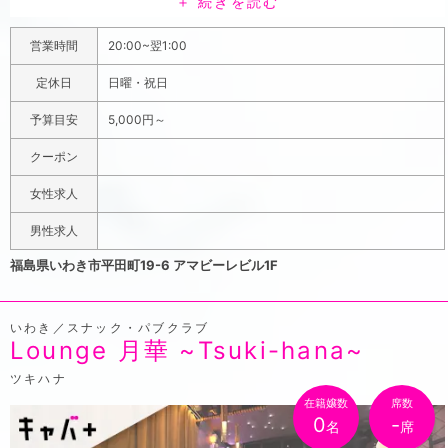
＋ 続きを読む
たちも美人揃いだからどの子と一緒に居ても心が満たされ
ます。サーモンピンクの椅子がアクセントの可愛らしい店
営業時間
20:00~翌1:00
内は、センスを感じるオシャレな雰囲気。最近はスナック
ブームで若い世代のお客さんも急増中で、昔ながらのスナ
定休日
日曜・祝日
ックを想像していた方からイメージと違って過ごしやすい
予算目安
5,000円～
と年齢関係なく喜んでもらえています。駅からスグのレン
ガ通りにあるから仕事帰りにフラッと1杯、2次会3次回に
クーポン
も使いやすく、帰りもすぐ電車にのれるから時間を気にせ
女性求人
ず楽しめます。カラオケの音響にこだわっているので、歌
好きの方はカラオケに行くよりも女の子とデュエットでき
男性求人
るし断然気分が良いからついつい遊びに来てしまうでしょ
福島県いわき市平田町19-6 アマビーレビル1F
う。
いわき／スナック・パブクラブ
Lounge 月華 ~Tsuki-hana~
ツキハナ
在籍嬢数
席数
0
-
名
席