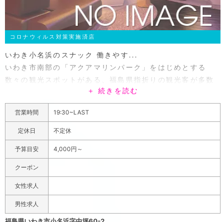
コロナウィルス対策実施済店
いわき小名浜のスナック 働きやす...
いわき市南部の「アクアマリンパーク」をはじめとする
数々の観光スポットがある、福島県指折りの観光客が多数
＋ 続きを読む
訪れる小名浜エリアの小歓楽街にあるスナックです。ヘラ
の最大の特徴は、BOX席にズラリと並ぶ特注のテーブル型
営業時間
19:30~LAST
アクアリウム。まるで水族館に来たかのようなマイナスイ
オンに満ち溢れる癒やしの空間となっていて、照明を落と
定休日
不定休
した店内にライトアップされた水槽が美しくきらめき心を
予算目安
4,000円～
なごませます。料金システムは明朗会計で至ってシンプル
な、60分焼酎・ウイスキーが飲み放題で4000円。キャス
クーポン
トドリンク、カラオケ料金も全て込みとなっているから、
女性求人
とても分かりやすいと評判です。
男性求人
福島県いわき市小名浜字中坪60-2