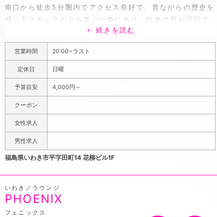
南口から徒歩5分圏内でアクセス良好で、昔ながらの歴史を
感じるスナックが立ち並ぶ一角にあり、白色の壁が目印で
＋ 続きを読む
す。清潔感を大事にしてシンプルな作りに仕上げられた空
間は、ついつい時間を忘れ他愛もない話で盛り上がりお酒
営業時間
20:00~ラスト
に手が伸びることでしょう。ひとりでもフラッと遊びにい
けるユルイ雰囲気が人気で、カウンター席は一人飲みが大
定休日
日曜
好きなジェントルマンの特等席になってます。
予算目安
4,000円～
クーポン
女性求人
男性求人
福島県いわき市平字田町14 花柳ビル1F
いわき／ラウンジ
PHOENIX
フェニックス