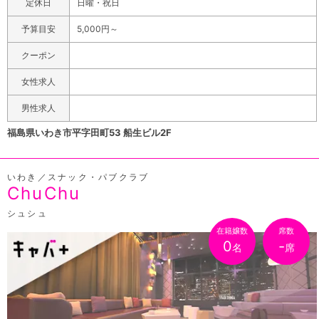
定休日
日曜・祝日
予算目安
5,000円～
クーポン
女性求人
男性求人
福島県いわき市平字田町53 船生ビル2F
いわき／スナック・パブクラブ
ChuChu
シュシュ
在籍嬢数
席数
0
-
名
席