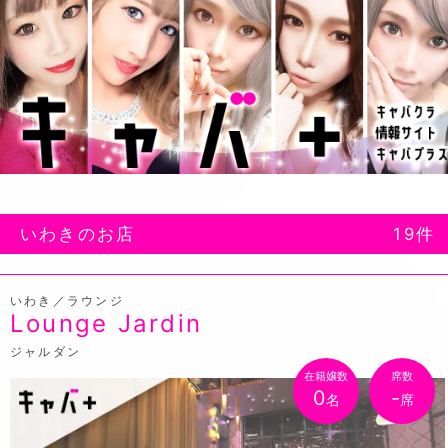
いわきのお店
19件
いわき／ラウンジ
Lounge Jardin
ジャルダン
在籍嬢数
席数
0
-
名
席