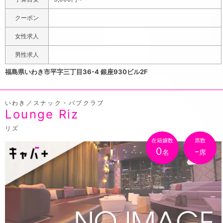
を伸ばしてくつろぐことができ、家に帰り着いたように解
放されます。ハウスボトルの種類が多いのが自慢で、色々
クーポン
なお酒を楽しむことができるから、飲んだ事がないお酒も
女性求人
気軽に試してみることができますよ！1セット60分3000円
で、氷やピッチャーなどの割り物はセット料金に含まれて
男性求人
いるから、シンプルな料金でリーズナブルに楽しめるのも
福島県いわき市平字三丁目36-4 銀座930ビル2F
人気の秘訣です！
いわき／スナック・パブクラブ
Lounge Riz
リズ
在籍嬢数
席数
0
-
名
席