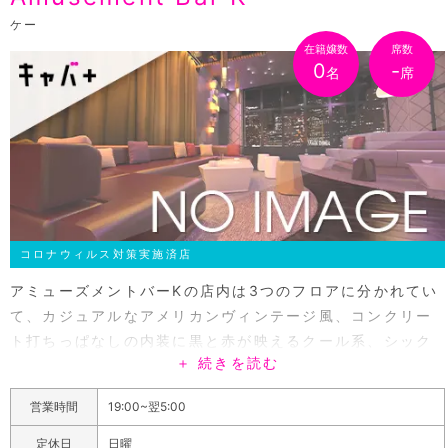
り、夜空や庭園を眺めながらの一杯は格別です。お一人で
のしっとり飲みから、知人友人との飲みはもちろん。お仕
ケー
事の商談や接待に使っても自信を持っておススメできる優
在籍嬢数
席数
0
-
名
席
良店です。料金はハウスボトルの焼酎・ウイスキー飲み放
題のコースが60分4000円、ボトルをいれて楽しむコース
ならカウンター席が2500円、ボックス席が3000円で時間
無制限でお楽しみいただけます。焼酎・日本酒・ウイスキ
ー・ワイン・シャンパン等、いつものお気に入りのボトル
から、特別な時に開けたいとっておきのボトル、なかなか
見かけないレアなボトルまで豊富な銘柄を取り揃えていま
す。
コロナウィルス対策実施済店
アミューズメントバーKの店内は3つのフロアに分かれてい
て、カジュアルなアメリカンヴィンテージ風、コンクリー
ト打ちっぱなしの内装に黒と赤が映えるクール系、シック
＋ 続きを読む
で落ち着きのあるモダンなタイプあります。どのフロアも
違った味のあるオシャレな内装で雰囲気は抜群！可愛くて
営業時間
19:00~翌5:00
元気いっぱいの女の子がいわきの夜を盛り上げます！カラ
オケやダーツといったアミューズメント設備が整っている
定休日
日曜