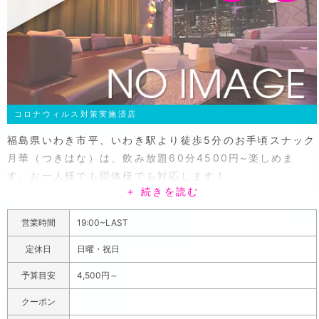
コロナウィルス対策実施済店
福島県いわき市平、いわき駅より徒歩5分のお手頃スナック
月華（つきはな）は、飲み放題60分4500円~楽しめま
す。お一人様でも団体様でも対応します！
＋ 続きを読む
営業時間
19:00~LAST
定休日
日曜・祝日
予算目安
4,500円～
クーポン