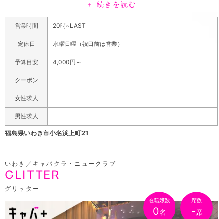
＋ 続きを読む
同伴バック有り頑張った分だけ上限なしで無限に稼げちゃ
います！面接・体験入店も受付中です！お気軽にご連絡下
営業時間
20時~LAST
さい♪Juwel~Rich~求人情報
福島県いわき市の、飲み屋が集まる歓楽街小名浜にあるジ
定休日
水曜日曜（祝日前は営業）
ュエルリッチは、10年以上続いている人気のスナック。清
予算目安
4,000円～
潔感たっぷりの店内は、かわいらしいシャンデリアがきら
めいていて、まるで彼女の部屋に来たようなドキドキして
クーポン
しまう空間になっています。地元の方にも、観光で来る方
女性求人
にも人気があり、若い人でも入りやすいから老若男女から
愛される客層の幅が広いのも特徴です。イマドキ女子やほ
男性求人
んわか癒やし系の子など、かわいい子がそろい踏みだか
福島県いわき市小名浜上町21
ら、お気に入りの女の子を見つけましょう！さらにキレカ
ワのみゆママがしっかりおもてなしをするので、安心感も
いわき／キャバクラ・ニュークラブ
兼ねそろった接客で貴方の夜をとっておきの時間にしま
GLITTER
す。カウンターは8席、ボックス4卓と程よい広さのお店な
ので、お1人様から団体様まで使いやすくお食事後の二次
グリッター
会、三次会の利用にもピッタリ。おいしいお酒を飲みなが
在籍嬢数
席数
0
-
名
席
ら、おしゃべりしたりカラオケしたり、彼女と遊んでいる