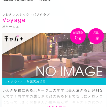
いわき／スナック・パブクラブ
Voyage
ボヤージュ
在籍嬢数
席数
0
-
名
席
コロナウィルス対策実施済店
いわき駅前にあるボヤージュのママは美人過ぎると評判な
んです！彩ママの麗しさと品のあるおもてなしにメロメロ
になってしまうお客さんが後を絶たず、キャストの女の子