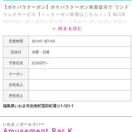
【ポケパラクーポン】ポケパラクーポン画面提示で ワンド
リンクサービス【＞＞クーポン画面はこちら＜＜】BLUE
MOONは 紳士淑女が落ち着いて飲める 憩いの場を提供す
＋ 続きを読む
るために ご来店いただけるのは30歳以上の お客様限定に
させていただいております。 30歳以上場合でもお店にそぐ
営業時間
20:00~翌1:00
わない方は 入店をお断りさせていただく可能性が あります
のでご了承ください。 入り口にも記載あり 店内は落ち着い
定休日
水曜・日曜
た雰囲気の綺麗な内装。 天気の良い日はテラス席も開放し
予算目安
5,000円～
てます。
福島県の南東部に位置するいわき市勿来町にある、知る人
クーポン
ぞ知る隠れ家的なラウンジで、「30歳以上から入場できる
女性求人
大人のお店」をコンセプトにした紳士淑女の社交場です。
カウンター10席、ボックス2卓の開放感ある店内は常にキ
男性求人
レイに保たれていて、シックでオシャレな魅力を引き立て
福島県いわき市勿来町窪田町通り1‐121-1
ます。壁面は広い窓ガラスになっているから、ライトアッ
プされた庭を眺めながらゆったりとしたひとときを過ごせ
いわき／ガールズバー
ることでしょう。天気が良い日にはテラス席も開放してお
Amusement Bar K