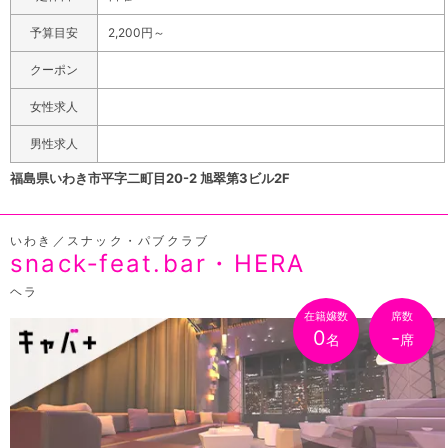
から、カラオケを一緒に歌ってデュエットしたりダーツ勝
予算目安
2,200円～
負したり、ワイワイ楽しい時間が過ごせるガールズバーで
す！100種類を超えるという豊富な酒類を取り揃えてい
クーポン
て、多種多様な好みに合わせたお酒を提供します！整理さ
女性求人
れたカウンター内にはショットグラスがズラリ。テキーラ
やコカボムをはじめ、クライナーやスリングショットなど
男性求人
の定番パリピ酒も大量に揃えてるから激しく飲みたい方に
福島県いわき市平字二町目20-2 旭翠第3ビル2F
もおススメ！プロ監修の絶品料理も扱っているからお酒と
あわせて食べてみてね。料金はとってもリーズナブルで、
いわき／スナック・パブクラブ
飲み放題コース1時間3000円と良心的な料金設定。焼酎・
snack‐feat.bar・HERA
ウイスキーに加えてビールやサワー、ハイボールやワイン
も飲み放題で楽しめます。ソフトドリンクもフリードリン
ヘラ
クで飲めるからお酒が苦手だけど女の子と遊びたいって方
在籍嬢数
席数
0
-
名
席
でも楽しめちゃいます！