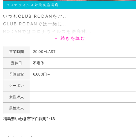
コロナウィルス対策実施済店
いつもCLUB RODANをご...
CLUB RODANでは一緒に...
RODANではコロナウイルスを徹底対...
＋ 続きを読む
ロダンはいわき駅から歩いてスグの平で営業するキャバク
ラです。ご新規様には初回セット60分で1SET 3,000円で
営業時間
20:00~LAST
ご案内いたします。駅前の各ビジネスホテルからも歩いて
スグで出張のお客様などにオススメです。店内も広々とし
定休日
不定休
ていて、いわき最高クラスの大きさです。 たくさん騒いで
予算目安
6,600円～
楽しく過ごしてください。
クーポン
女性求人
男性求人
福島県いわき市平白銀町1-13