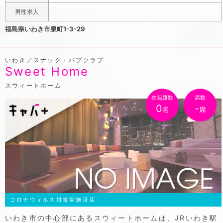
男性求人
福島県いわき市泉町1-3-29
いわき／スナック・パブクラブ
Sweet Home
スウィートホーム
在籍嬢数
席数
0
-
名
席
コロナウィルス対策実施済店
いわき市の中心部にあるスウィートホームは、JRいわき駅