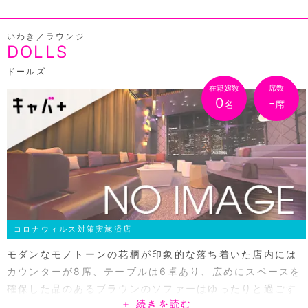
いわき／ラウンジ
DOLLS
ドールズ
在籍嬢数
席数
0
-
名
席
コロナウィルス対策実施済店
モダンなモノトーンの花柄が印象的な落ち着いた店内には
カウンターが8席、テーブルは6卓あり、広めにスペースを
確保した品のあるブラウンのソファーはゆったりと過ごす
＋ 続きを読む
ことが出来ちゃいます。シックで洗練された空間なのでビ