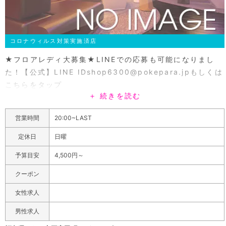
コロナウィルス対策実施済店
★フロアレディ大募集★LINEでの応募も可能になりまし
た！【公式】LINE IDshop6300@pokepara.jpもしくは
こちらをタップ
＋ 続きを読む
https://works.do/R/ti/p/shop6300@pokepara.jp>>
求人詳細はこちら<<時給1600円~2200円未経験者大歓
営業時間
20:00~LAST
迎！ 学生さん・OLさん Wワーク大歓迎！ 1日体験入店随
時受付中！ 多くのご応募お待ちしております。
定休日
日曜
JRいわき駅より徒歩5分駅近。いわき市・平のスナック。
予算目安
4,500円～
アットホームな店内は毎晩多くのお客様で賑わっておりま
す。満足度いわきNo.1クラスのシュシュには、あらゆるタ
クーポン
イプの女性が在籍しております。お一人様から団体様ま
女性求人
で。いわきにお越しの際は、お気軽にお立ち寄り下さい。
男性求人