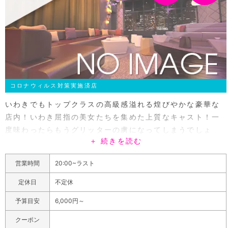
ような気分で楽しんでくださいね！
コロナウィルス対策実施済店
いわきでもトップクラスの高級感溢れる煌びやかな豪華な
店内！いわき屈指の美女たちを集めた上質なキャスト！一
度味わったらもうグリッターの虜になってしまうでしょ
＋ 続きを読む
う。ハイクオリティなキャバクラでいわきの夜を思う存分
楽しもう！黒を基調にしたフロアと白を基調にしたフロア
営業時間
20:00~ラスト
に分かれており白と黒のモノトーンなコントラストがおシ
ャレに演出！スペースをふんだんに使った広く余裕のある
定休日
不定休
席はお一人様はもちろん、団体様でもゆったり寛ぐ事が可
予算目安
6,000円～
能です。在籍キャストは20代メインの若い女性が多く在籍
してます。お店が自信を持っておススメできるよう厳選に
クーポン