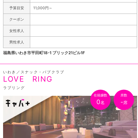
れるように、女性達を日々教育しています。全て高品質で
予算目安
11,000円～
落ち着いた大人の時間が過ごせるので、いわきの企業の
方々が大事な接待などビジネスシーンでも利用するケース
クーポン
が多くなっています。店舗はレンガ通り沿い、バス停平一
女性求人
丁目の目の前にある「ブリック21ビル」の1階にあり、駅か
らも徒歩5分と近く足を運びやすいアクセス良好な立地で
男性求人
す。初回の方は60分5000円で飲み放題なので、高級クラ
福島県いわき市平田町18-1 ブリック21ビル1F
ブに来たことがない方も、リーズナブルな価格から飲める
ので、一度ハイレベルなおもてなしを体感してみてはいか
いわき／スナック・パブクラブ
がでしょうか。
LOVE RING
ラブリング
在籍嬢数
席数
0
-
名
席