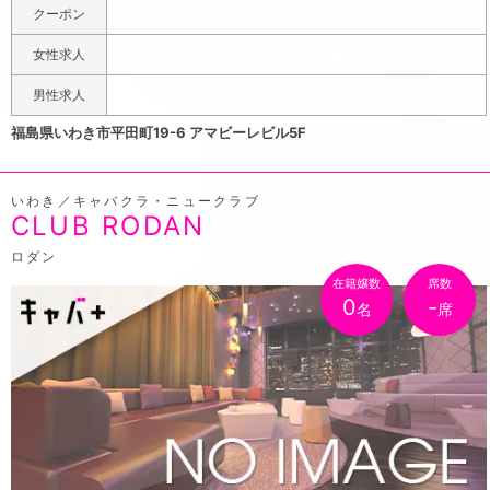
コースとショットコースの2通り。たくさんお酒を飲みたい
クーポン
方は3,000円で焼酎・ウイスキー・カクテル・ソフトドリ
女性求人
ンクが60分飲み放題のコースがおススメ。ゆっくり時間を
気にせず楽しみたい方は時間無制限で楽しめるショットコ
男性求人
ースがおススメです。女性のお客様はセット料金が1,000
福島県いわき市平田町19-6 アマビーレビル5F
円安くなってるから、女性の方も気軽に利用できます。初
めてご来店の方はポケパラクーポン使用でワンドリンクor
いわき／キャバクラ・ニュークラブ
お通しをサービス中！場所はいわき駅から徒歩5分の「レン
CLUB RODAN
ガ通り」沿いにあるアマーレビルというレンガ造り風の建
物の5階。同フロアにあるDOLLSの姉妹店です。
ロダン
在籍嬢数
席数
0
-
名
席