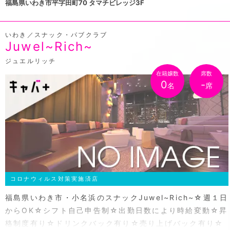
福島県いわき市平字田町70 タマチビレッジ3F
いわき／スナック・パブクラブ
Juwel~Rich~
ジュエルリッチ
在籍嬢数
席数
0
-
名
席
コロナウィルス対策実施済店
福島県いわき市・小名浜のスナックJuwel~Rich~☆週１日
からOK☆シフト自己申告制☆出勤日数により時給変動☆昇
格制度有り☆ドリンクバック有り☆売り上げバック有り☆