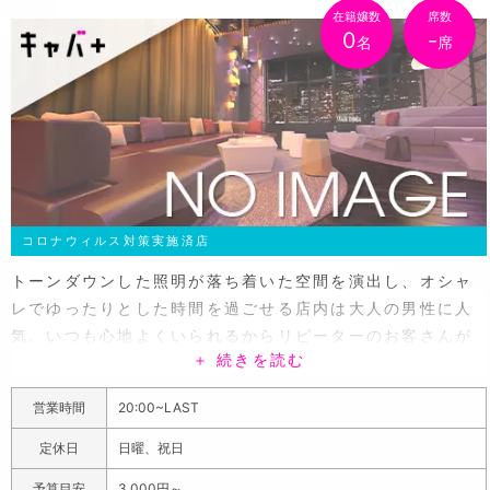
在籍嬢数
席数
0
-
名
席
コロナウィルス対策実施済店
トーンダウンした照明が落ち着いた空間を演出し、オシャ
レでゆったりとした時間を過ごせる店内は大人の男性に人
気。いつも心地よくいられるからリピーターのお客さんが
＋ 続きを読む
多く、雰囲気が崩れることもないのでついつい足を運んで
しまうそう！お気に入りの場所で女の子と楽しく話せば、
営業時間
20:00~LAST
心も満たされていい夢が見れちゃうこと間違いなし！カウ
ンター6席、テーブル3卓があり、テーブル席にはオシャレ
定休日
日曜、祝日
なカフェにあるようなふかふかのソファーがあるので、足
予算目安
3,000円～