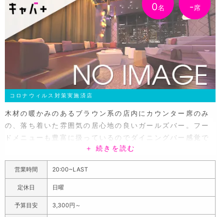
0
-
名
席
コロナウィルス対策実施済店
木材の暖かみのあるブラウン系の店内にカウンター席のみ
の、落ち着いた雰囲気の居心地の良いガールズバー。フー
ドメニューも豊富に扱っているのでダイニングバー感覚で
＋ 続きを読む
食べて飲んで楽しむことができます。シュガーは20代前半
から20代半ばくらいまでの女の子が、カワイイ「パーカー
営業時間
20:00~LAST
にショートパンツ姿」でお出迎え！女の子ひとりひとりそ
れぞれ違ったカジュアルな着こなしは必見。落ち着いた雰
定休日
日曜
囲気の女の子が多いから、ガヤガヤせずゆっくりお話しし
予算目安
3,300円～
ながらお酒を楽しみたい方に大人気！楽しみ方は飲み放題