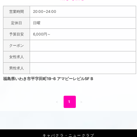
ジネスシーンでも使いやすいし、1人で気負いなく飲みたい
営業時間
20:00~24:00
方にもぴったり！キャストは綺麗でかわいい女の子を選り
すぐっていて、明るい女の子から大人っぽい女の子まで色
定休日
日曜
んなタイプの女の子がドレス姿でお出迎え。お客様に合わ
予算目安
6,000円～
せて積極的になったり、少し落ち着いて話してみたり、ア
ナタの心に寄り添りそうのでリラックスした時間を過ごせ
クーポン
るでしょう！ドールズの場所はいわき駅から徒歩5分と近
女性求人
く、レンガ通り沿いにある真っ赤なカニの看板が目印の
「くすりのぷりむら」の右隣、アマビーレビルの5階にあり
男性求人
ます。通り沿いにあるから分かりやすいし、駅近だから出
福島県いわき市平字田町19-6 アマビーレビル5F B
張で来られた方でも迷うことなく来られますよ！料金シス
テムはボトルキープと飲み放題の2種類から選べて、両方と
も1set60分4000円とリーズナブル！さらに初めてご利用
<
1
>
する方限定で、クーポン画面を来店時に見せて頂ければ乾
きものを一品サービスしちゃいます。
キャバクラ・ニュークラブ