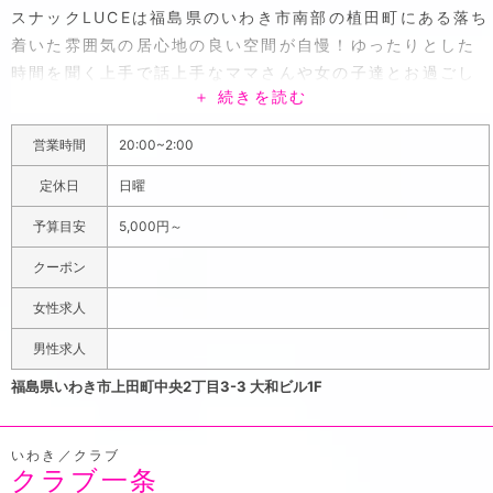
スナックLUCEは福島県のいわき市南部の植田町にある落ち
着いた雰囲気の居心地の良い空間が自慢！ゆったりとした
時間を聞く上手で話上手なママさんや女の子達とお過ごし
＋ 続きを読む
ください。地元の方はもちろん、お近くへいらした際は是
非ともお立ち寄りください。ポケパラ見たでワンドリンク
営業時間
20:00~2:00
orカラオケ2曲無料サービスさせていただきます！
定休日
日曜
予算目安
5,000円～
クーポン
女性求人
男性求人
福島県いわき市上田町中央2丁目3-3 大和ビル1F
いわき／クラブ
クラブ一条