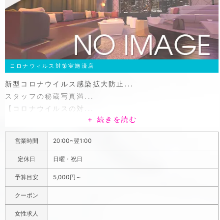
コロナウィルス対策実施済店
新型コロナウイルス感染拡大防止...
スタッフの秘蔵写真満...
【コロナウイルスの対...
＋ 続きを読む
20代から30代のカワイイ系、キレイ系の女の子がバッチリ
揃ってます！楽しめること間違いなし！最低限ではござい
営業時間
20:00~翌1:00
ますが、コロナウイルス感染症対策としまして、スタッフ
の体調管理、店内のアルコール除菌を徹底しております。
定休日
日曜・祝日
安心してお客様がくつろげるよう努めていければと考えて
予算目安
5,000円～
おります。いわき近辺でお店をお探しの方は、ぜひともガ
ールズラウンジ「ジャルダン」をご利用ください。初めて
クーポン
来店するお客さんは、初回60分2000円飲み放題でご案内
女性求人
します。