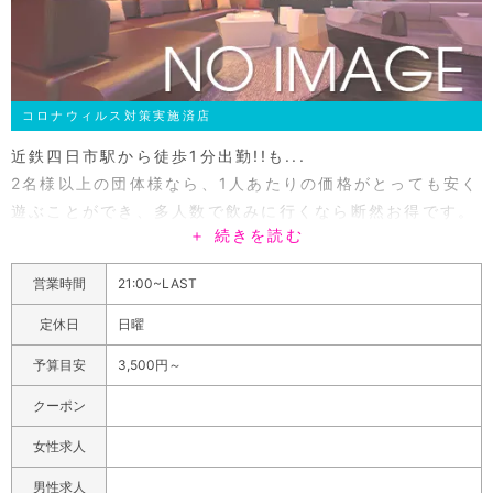
コロナウィルス対策実施済店
近鉄四日市駅から徒歩1分出勤!!も...
2名様以上の団体様なら、1人あたりの価格がとっても安く
遊ぶことができ、多人数で飲みに行くなら断然お得です。
＋ 続きを読む
おひとり様はどの時間帯に入店しても一律の価格なので、
自分の好きなタイミングで遊びにいけちゃいます。店内
営業時間
21:00~LAST
は、カウンターがメインで20席と広々としており、カウン
ター前には巨大スクリーンを設置していて、スクリーンを
定休日
日曜
使ってテレビゲームも楽しめちゃいます。Nintendo
予算目安
3,500円～
swichも備えており、最新ゲームもプレイ可能で、お連れ
様やキャストと一緒にお酒を飲みながら楽しめます。ま
クーポン
た、本格的なダーツもあり、ダーツ初心者さんから本格派
女性求人
までとことん遊べるようになっています。朝まで遊べるア
ミューズメントバーとなっているので、お酒を楽しみたい
男性求人