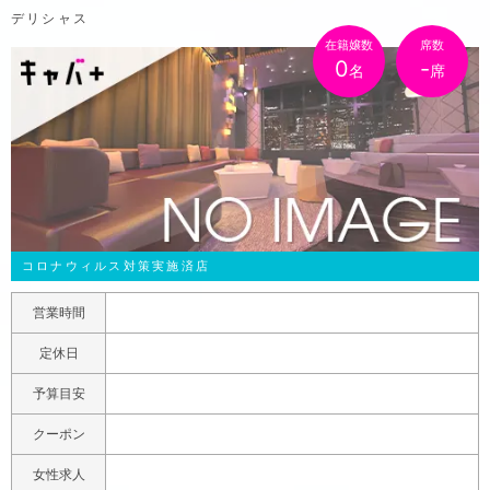
デリシャス
在籍嬢数
席数
0
-
名
席
コロナウィルス対策実施済店
営業時間
定休日
予算目安
クーポン
女性求人