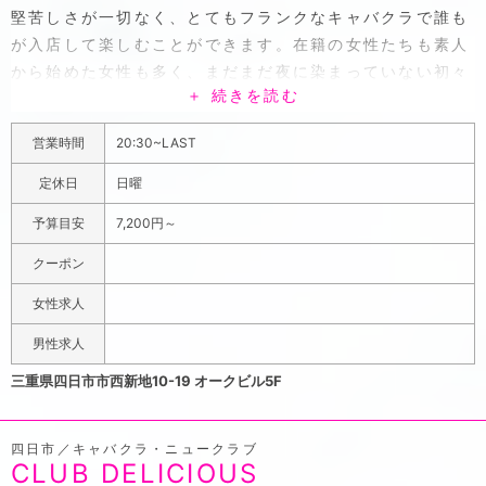
堅苦しさが一切なく、とてもフランクなキャバクラで誰も
が入店して楽しむことができます。在籍の女性たちも素人
から始めた女性も多く、まだまだ夜に染まっていない初々
＋ 続きを読む
しい子が接客してくれるから、新鮮な気持ちで楽しめま
す。プロっぽい女性はいないので変に気を使ったりするこ
営業時間
20:30~LAST
とがなく、思い切り羽を伸ばしてゆっくり過ごすことがで
きます。
定休日
日曜
予算目安
7,200円～
クーポン
女性求人
男性求人
三重県四日市市西新地10-19 オークビル5F
四日市／キャバクラ・ニュークラブ
CLUB DELICIOUS