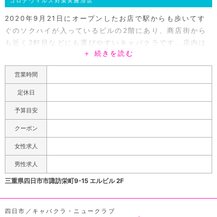
コロナウィルス対策実施済店
2020年9月21日にオープンしたお店で駅からも歩いてす
ぐのソクハイが入っているビルの2階にあり、商店街から
も近く2軒目などにも選びやすいキャバクラです。店内は
＋ 続きを読む
黒を基調としていて、重厚感が漂うシックさが落ち着いて
お酒を楽しめる空間を演出してくれています。また、四日
営業時間
市屈指の美女のみを採用したキャスト陣は、お客様の好み
に合うよう様々なタイプが在籍していて、楽しい夜に華を
定休日
咲かせてくれることでしょう。おもてなしも細部にまで行
予算目安
き届いていて、居心地よく過ごすことができ、また行きた
いと思ってもらえるキャバクラです。
クーポン
女性求人
男性求人
三重県四日市市諏訪栄町9-15 エルビル 2F
四日市／キャバクラ・ニュークラブ