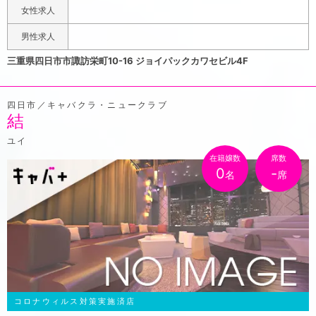
から『ハズシません!!』1set50min2,800円~とリーズナ
女性求人
ブルな料金で楽しめ、お酒はもちろん飲み放題、カラオケ
も無料で歌い放題です。大人のナイトスポットを楽しむな
男性求人
ら『ミセスJ四日市』は鉄板です！
三重県四日市市諏訪栄町10-16 ジョイパックカワセビル4F
四日市／キャバクラ・ニュークラブ
結
ユイ
在籍嬢数
席数
0
-
名
席
コロナウィルス対策実施済店