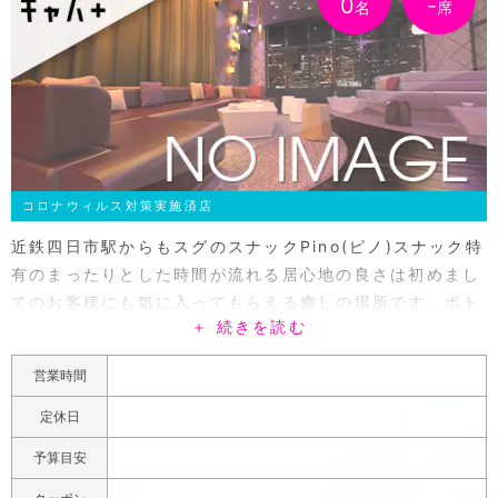
0
-
名
席
コロナウィルス対策実施済店
近鉄四日市駅からもスグのスナックPino(ピノ)スナック特
有のまったりとした時間が流れる居心地の良さは初めまし
てのお客様にも気に入ってもらえる癒しの場所です。ボト
＋ 続きを読む
ムキープ制と飲み放題制があり自分に合った飲み方で楽し
むことができます！安心できる料金システムで、可愛い女
営業時間
の子とお好きなお酒を飲みながらスナックの醍醐味である
馴染みやすさ、親しみやすさを感じて下さいね♪大人の女
定休日
性が働いているイメージが強いスナックですが、ピノでは
予算目安
20歳~24歳と若い女の子が在籍しており未経験の素人系が
多いです。ガールズバーのような賑やかさがあり、ママが