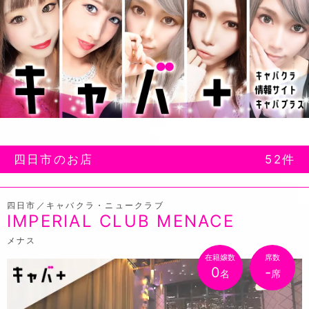
四日市のお店
52件
四日市／キャバクラ・ニュークラブ
IMPERIAL CLUB MENACE
メナス
在籍嬢数
席数
0
-
名
席