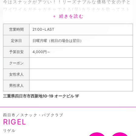
今はスナックがアツい！！リーズナブルな価格で女の子と
ワイワイ＆ガチャガチャできる(笑)カラオケを歌ってスト
＋ 続きを読む
レス解消してもいい！女の子との会話に華を咲いてもい
い！！お財布にも優しい金額設定で明良会計で時間を忘れ
営業時間
21:00~LAST
て、ついつい長くいてしまう(笑)明るいママとの会話が飽
きさせない！そしてストレス発散にもなります。在籍の女
定休日
日曜月曜（祝日の場合は翌日）
の子も会話好きが本当に多くて、カラオケよりも会話で超
予算目安
4,000円～
盛り上がるのがBUDDYの強み！四日市でスナックをお探
しなら是非とも当店でお待ちしております。
クーポン
2019年3月28日（木）Newオープン♪♪
女性求人
男性求人
三重県四日市市西新地10-19 オークビル 1F
四日市／スナック・パブクラブ
RIGEL
リゲル