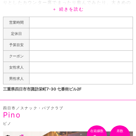
りとしたカウンター席でまったり飲んでみたり、大きめの
＋ 続きを読む
テーブル席があるからゆっくりくつろぎながら楽しめま
す。平均年齢23歳と若く、爪の先までケアされている美意
営業時間
識の高さに驚くかもしれません。ママや女の子達が1人ひ
とりに合わせたおもてなしをしてくれるため、スナック慣
定休日
れしていない男性も安心◎お酒が強くなくても、おしゃべ
予算目安
り上手な女の子達が会話で楽しませてくれる賑やかなスナ
ックです。自分のペースで無理なく飲めて、ホッと落ち着
クーポン
けるレグルスを行きつけのお店にしてみるといいかもしれ
女性求人
ません。
男性求人
三重県四日市市諏訪栄町7-30 七番街ビル2F
四日市／スナック・パブクラブ
Pino
ピノ
在籍嬢数
席数