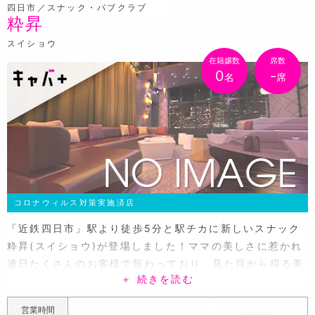
四日市／スナック・パブクラブ
粋昇
スイショウ
在籍嬢数
席数
0
-
名
席
コロナウィルス対策実施済店
「近鉄四日市」駅より徒歩5分と駅チカに新しいスナック
粋昇(スイショウ)が登場しました！ママの美しさに惹かれ
連日たくさんのお客様で賑わっており、見た目から得る美
＋ 続きを読む
しさ以外にも話題の豊富さや大人としての知性、振る舞い
からクラブのママを想像してしまう程の価値があります。
営業時間