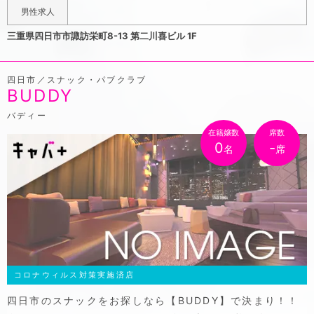
PRIMERA MENCE ACE の3店舗全店で施工いたしまし
男性求人
た。
三重県四日市市諏訪栄町8-13 第二川喜ビル 1F
厳選された美女だけを採用しており、夜のお仕事が初めて
という素人系から経験豊富なプロのキャバ嬢まで、幅広い
四日市／スナック・パブクラブ
タイプをそろえています。バラエティー豊かな女性がいる
BUDDY
ので、来店したお客様の好みに合わせて女性を選べるの
で、お気に入りのキャストと楽しい時間を過ごせます。ま
バディー
た、広々としたソファ席が自慢で、大事な接待や完全プラ
在籍嬢数
席数
0
-
名
席
イベート飲みまで様々なシーンで活用でき、おひとり様や
団体様までどんなお客様でも選びやすいです。四日市エリ
アでも多数展開しているグループのお店だから、来店した
お客様に楽しい時間を過ごしてもらえるようにお客様への
おもてなしは超一流で、キャストだけではなく、ボーイへ
の教育指導もしっかりしています。ご新規でのご来店のお
客様は、お得になるクーポンも発行しているので、そちら
の方をフロントにてご提示ください。
コロナウィルス対策実施済店
四日市のスナックをお探しなら【BUDDY】で決まり！！