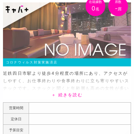
在籍嬢数
席数
0
-
名
席
コロナウィルス対策実施済店
近鉄四日市駅より徒歩4分程度の場所にあり、アクセスが
しやすく、お仕事終わりや食事終わりに立ち寄りやすいス
ナックです。スナックと聞くと年齢層も高めの女性が多い
＋ 続きを読む
イメージですが、リゲルにいる女性は平均年齢がなんと20
代前半で、すごくピチピチの女性が多いんです！若いの
営業時間
に、気配りができてマナーも良く、盛り上げ上手、話し上
手な女性が多く文句なしの接客です。質に関してもキャバ
定休日
クラやラウンジに引けを取らない容姿の女性で質に関して
予算目安
も非の打ちどころがありません！四日市に来たならリゲル