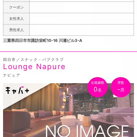
は外せないお店のひとつです。
クーポン
女性求人
男性求人
三重県四日市市諏訪栄町10-16 川瀬ビル3-A
四日市／スナック・パブクラブ
Lounge Napure
ナピュア
在籍嬢数
席数
0
-
名
席