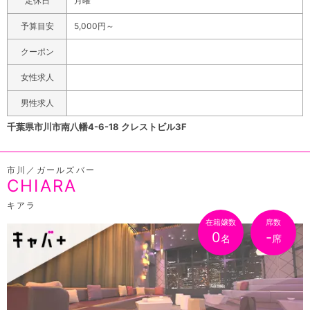
定休日
月曜
もお得でリーズナブル。1SET60分5,000円でお酒を飲み
に営業させていただきます！
予算目安
5,000円～
放題！しかも今ならOPEN記念特別クーポンでご新規様も
リピーター様も60分3,000円込み+飲み放題でご案内！飲
クーポン
み放題メニューは生ビール、焼酎、ウィスキー、サワー
女性求人
系、カクテル系などなんでもOK。ちょっと気軽に1杯飲み
たいときもお休みでガッツリ飲みたいときも財布の紐を気
男性求人
にせず楽しめます。本八幡近辺での飲み始めの1軒目や営
千葉県市川市南八幡4-6-18 クレストビル3F
業マンのちょっとひと休みにもオススメです！
市川／ガールズバー
CHIARA
キアラ
在籍嬢数
席数
0
-
名
席