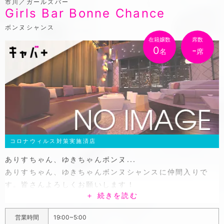
市川／ガールズバー
Girls Bar Bonne Chance
ボンヌシャンス
在籍嬢数
席数
0
-
名
席
コロナウィルス対策実施済店
ありすちゃん、ゆきちゃんボンヌ...
ありすちゃん、ゆきちゃんボンヌシャンスに仲間入りで
す。皆さんよろしくお願いします！
＋ 続きを読む
落ち着いてしっとり飲むよりも、無料で歌い放題のカラオ
ケを楽しみつつワイワイ盛り上がって飲みたい、という気
営業時間
19:00~5:00
分の夜に訪れたいガールズバー!シックで大人びた雰囲気