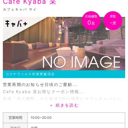
Cafe Kyaba 采
朝から昼もオープンしている昼キャバ「朝・昼キャバ！！
カフェキャバ サイ
Raphael（ラファエル）市川店」☆ 早朝６時から21時
在籍嬢数
席数
まで、ほぼ年中無休で営業しております。お客様は朝から
0
-
名
席
飲みますか？ それともお昼に飲みますか？ それとも夜
に飲みますか？ 当店にはダーツやビリヤードなどが充実
しており、飲みながら楽しくゲームすることも可能です。
可愛い女の子と、飲んで歌って遊んで飲んで♪ ここはま
さにアミューズメントスポットです。当店は、男性は勿論
のこと、女性でも気軽に入れる雰囲気なのがポイントで
す。会社の飲み会などが終わった後にふらっと立ち寄れる
コロナウィルス対策実施済店
点も魅力です。お昼の１時までのご利用では、キャスト無
営業再開のお知らせ日頃のご愛顧...
しで１セット1,000円、キャストが付くと、4,000円で
Cafe Kyaba 采お得なクーポン情報...
す。13時以降の昼キャバでは、１セット4,000円でのご
各線「本八幡駅」から徒歩2分の場所にカフェキャバとい
案内となります。昼間から可愛いキャストに会え、一緒に
＋ 続きを読む
う新しいジャンルのお店がNEW OPEN！昼過ぎから素人
遊べる当店は、他店にはない新しいスタイルを確立いたし
系でカワイイ女の子達とワイワイ楽しく飲めちゃいます♪
ました。アミューズメントとキャバクラが融合した、これ
営業時間
15:00~20:00
女の子はキャバクラ未経験の学生さんを中心に素人系の
までにないまったく新しいスタイルを、是非一度ご体感下
初々しい子が集まっています。采の料金システムはとって
さい。日々を頑張る皆さまの憩いの場として、本日も元気