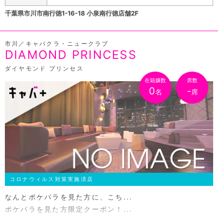
千葉県市川市南行徳1-16-18 小泉南行徳店舗2F
市川／キャバクラ・ニュークラブ
DIAMOND PRINCESS
ダイヤモンド プリンセス
在籍嬢数
席数
0
-
名
席
コロナウィルス対策実施済店
なんとポケパラを見た方に、こち...
ポケパラを見た方限定クーポン！...