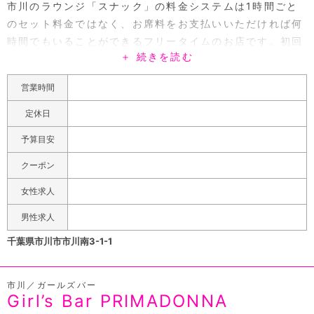
市川のラウンジ「スナック」の料金システムは1時間ごと
のセット料金ではなく、お席料をお支払いいただければ何
時間でもいることができるフリータイムのお店です。初回
＋ 続きを読む
のお客様は氷と割りものをサービス致しますのでボトル代
金だけ頂ければお楽しみいただくことが出来ます。店内は
営業時間
大き目のソファーにゆったりと腰掛けることができのびの
びとおくつろぎいただけます。またカウンター席もあるの
定休日
でバーのようにしっぽりとお酒を楽しむことも出来ます。
予算目安
るふらんには大きなカラオケモニターがあり、好きな方は
とても歌を楽しむことができます。キャストも歌ったり、
クーポン
手をたたいたりとしっかりと盛り上げさせていただきま
女性求人
す。カラオケの点数によって特典を付けるイベントもやっ
ているので自信があるかたはぜひ挑戦してみてください。
男性求人
30代のママがいるお店で、その他在籍キャストも30代〜
千葉県市川市市川南3-1-1
50代と落ち着いた年齢層です。会話力に長けた者ばかり
ですのでお客様に楽しんでいただきながらしっかりお酒の
市川／ガールズバー
お相手をさせていただきます。JR市川駅から歩いてすぐ
Girl’s Bar PRIMADONNA
で、路面のお店なのですぐに見つかるかと思います。