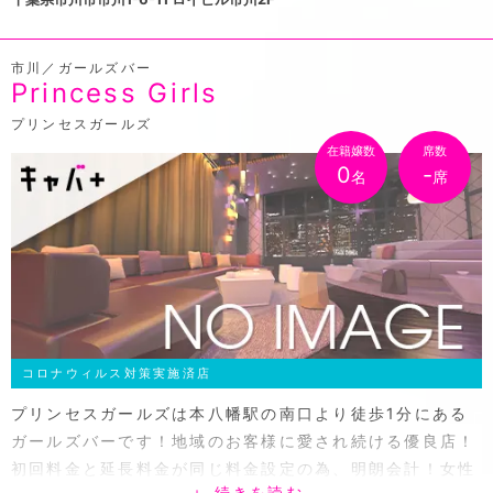
などでもお支払いが可能になるので、より便利に楽しめま
す♪今だけ、オープンを記念してポケパラを見た！でご新
市川／ガールズバー
規様初回1セット1,000円でご案内♪4名以上の団体様には
Princess Girls
ボトル半額！
プリンセスガールズ
在籍嬢数
席数
0
-
名
席
コロナウィルス対策実施済店
プリンセスガールズは本八幡駅の南口より徒歩1分にある
ガールズバーです！地域のお客様に愛され続ける優良店！
初回料金と延長料金が同じ料金設定の為、明朗会計！女性
＋ 続きを読む