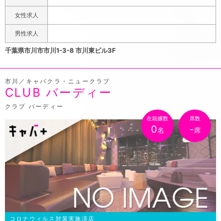
間稼ぎたいとか ・朝起きんの苦手だから夕方から働きた
女性求人
いなど 全力対応！ 当店のメリット ・朝、昼間からの勤務
だから親バレなどのアリバイ対策しやすい！ ・キャバク
男性求人
ラとか初めての未経験からの勤務でも大丈夫です！！ 優
千葉県市川市市川1-3-8 市川東ビル3F
しいスタッフや先輩が教えてくれますよー！ ・夜キャバ
みたいにギスギスしてなくアットホームなお店です！ お
市川／キャバクラ・ニュークラブ
客様も常連のお客様が多いので すぐに慣れやすい環境で
CLUB バーディー
すよー！ ・夜キャバあるあるの強制同伴指名日とか強制
指名日に、同伴、指名しないとバック無しなどのノルマ無
クラブ バーディー
しなので働きやすいですよー！ ・15年以上続いているお
在籍嬢数
席数
0
-
名
席
店なので安心感抜群！！ ・コロナショックで今月お財布
ピンチ・・ などのお悩みも解決します！！ ・写真のよう
なハードルの高さはないので超気軽にお問い合わせくださ
い！ ・貸し出し用のドレス、ヒールなどもあるので手ぶ
らで即日面接体入可能です！ 店舗電話番号 047ー329
ー4780 キャスト求人詳細?https://www.pokepara-
tainew.jp/chiba/m51/a10506/shop2199/ スタッフ
も同時急募中！スタッフ求人詳細?
コロナウィルス対策実施済店