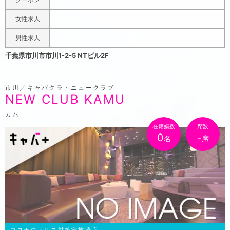
を重視したい男性にもバッドガールズはおすすめです。ご
女性求人
新規様は「ポケパラ見た」でお会計から1,000円引きリー
ズナブルにご案内しちゃいます！
男性求人
千葉県市川市市川1-2-5 NTビル2F
市川／キャバクラ・ニュークラブ
NEW CLUB KAMU
カム
在籍嬢数
席数
0
-
名
席