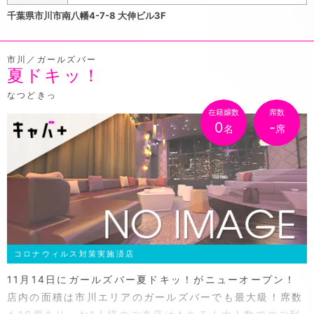
系がお好きな方は入店したての初々しいキャストとお話を
千葉県市川市南八幡4-7-8 大伸ビル3F
楽しめることも間違いなしです！初回のお客様限定でクー
ポンをご用意しております。「ポケパラみた」でご来店さ
市川／ガールズバー
れたお客様はJINROのキープボトルをサービス致します。
夏ドキッ！
本八幡へお立ち寄りの際はぜひ大人の隠れ家「Zen(ゼ
ン)」へお越し下さい。
なつどきっ
在籍嬢数
席数
0
-
名
席
コロナウィルス対策実施済店
11月14日にガールズバー夏ドキッ！がニューオープン！
店内の面積は市川エリアのガールズバーでも最大級！席数