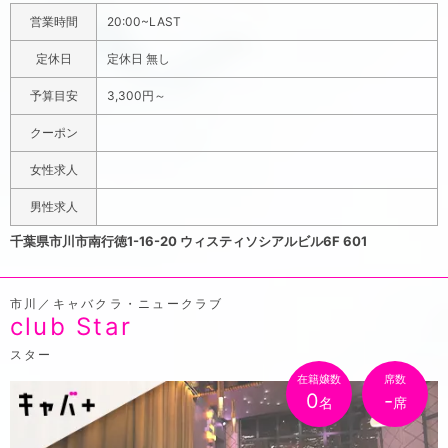
笑顔の可愛いスピカGirlsが、スタイリッシュなブラウス×
営業時間
20:00~LAST
黒スカートスタイルでお待ちしています。親近感いっぱい
フレンドリーな女の子たちですが、ゲストをお迎えする接
定休日
定休日 無し
客はしっかり心得ています。一度来れば、その気負わずく
予算目安
3,300円～
つろげる居心地にハマること間違いなし。他のガールズバ
ーとは一味違いますよ。料金設定は1セット60分3,000円
クーポン
(税サ別)。さらに飲み放題(ビール・焼酎・ウイスキー・カ
女性求人
クテル各種)＋カラオケ無料で歌い放題付き。もちろんダ
ーツの設置もあります。女性の方は男性のお客様と一緒の
男性求人
来店で、セット料金を半額でご案内。男女問わず楽しめる
千葉県市川市南行徳1-16-20 ウィスティソシアルビル6F 601
のもスピアの魅力です。そしてご新規様には、初回を【75
分】に拡大するお得なクーポンもご用意しました。ご来店
市川／キャバクラ・ニュークラブ
の際はぜひ「ポケパラを見た」とお伝えください。足を運
club Star
ぶなら気になった今夜に。南行徳でどこよりも楽しく、元
気になれる場所として、Supica(スピカ)は明るく輝きま
スター
す。
在籍嬢数
席数
0
-
名
席