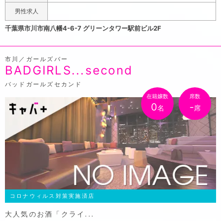
JR総武線「本八幡駅」南口を出てマクドナルド本八幡南口
男性求人
店のある通りをまっすぐ行った先、松屋のビルの2Fにスタ
千葉県市川市南八幡4-6-7 グリーンタワー駅前ビル2F
ーはございます。店内は赤と黒を基調にしたエレガントな
内観に仕上がっており、価格はリーズナブルでも贅沢な気
市川／ガールズバー
分でおくつろぎいただけます。女の子の年齢層は18歳~30
BADGIRLS...second
歳で未経験者中心に集めているから素人感がたっぷり！ち
ょっと不慣れな部分もありますが、そんなところもお楽し
バッドガールズセカンド
みいただければと思います。ポケパラクーポン「ポケパラ
在籍嬢数
席数
0
-
名
席
見た」でご新規様はお試し30分2,000円(税サ別)でご案
内します。
コロナウィルス対策実施済店
大人気のお酒「クライ...