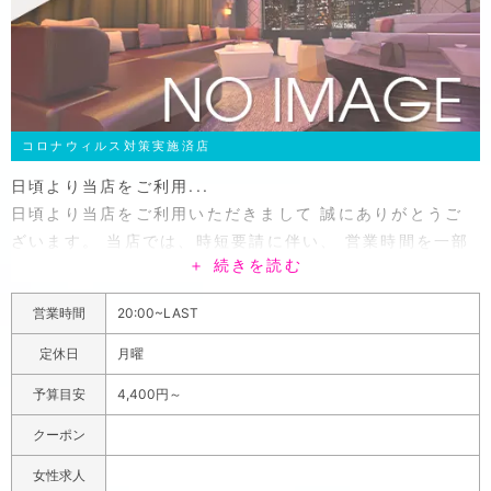
コロナウィルス対策実施済店
日頃より当店をご利用...
日頃より当店をご利用いただきまして 誠にありがとうご
ざいます。 当店では、時短要請に伴い、 営業時間を一部
＋ 続きを読む
変更とさせていただきます。 ■営業時間 17:００~LAST
■時間変更の期間 週末の土日のみ 1/8~時短要請解除まで
営業時間
20:00~LAST
の間お店が閉まってしまう前の早い時間から 女の子に会
えて少しでもストレスを発散させてください！ ご不明点
定休日
月曜
やご来店をお考えいただいている お客様は下記までお電
予算目安
4,400円～
話いただけますと幸いです。 TEL：047-311-
4443◆Acsess◆ 千葉県市川市南八幡4-6-7 グリーンタ
クーポン
ワー駅前ビル2F◆Instagram◆
女性求人
「本八幡駅」南口のキャバクラ「Club Star（スター）」