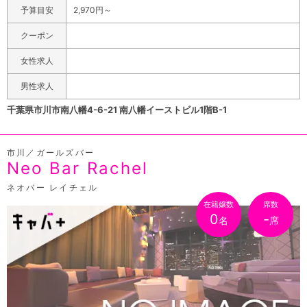
予算目安
2,970円～
スに変更が可能です。1ドリンクが600円〜なので断然お
得です!さらにご新規様は初回の40分が2,000円(飲み放題
クーポン
込み)になるクーポンもあります! ぜひこの機会にご利用く
女性求人
ださい。まだまだ新しくきれいな店舗ですので市川・本八
幡などでガールズバーを探していましたらぜひご来店くだ
男性求人
さい!
千葉県市川市南八幡4-6-21 南八幡イーストビル1階B-1
市川／ガールズバー
Neo Bar Rachel
ネオバー レイチェル
在籍嬢数
席数
0
-
名
席