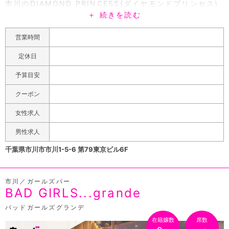
市川のDIAMOND PRINCESS(ダイヤモンドプリンセス)
＋ 続きを読む
は赤い床、黒のソファーが高級感がある上質なイメージが
印象的な内装のキャバクラです。在籍しているキャストは
営業時間
18歳〜30歳と幅広く、おしとやかな性格の女の子からワ
イワイ盛り上がるのが好きな女の子まで色々なタイプの女
定休日
の子を集めているので、どんな年齢層のお客様でも楽しん
予算目安
でいただける筈です。料金は20:59までのご来店で1セッ
ト3,000円(税・サ別)とリーズナブルなお値段でお楽しみ
クーポン
いただけます。21:00過ぎからのご来店でも「ポケパラ見
女性求人
た」とお伝えいただければ通常1セット4,000円を3,000
円(税・サ別)でご案内致します。しかも場内指名をサービ
男性求人
スさせていただくので是非ご利用ください。
千葉県市川市市川1-5-6 第79東京ビル6F
市川／ガールズバー
BAD GIRLS...grande
バッドガールズグランデ
在籍嬢数
席数