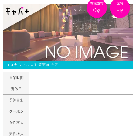
在籍嬢数
席数
0
-
名
席
コロナウィルス対策実施済店
営業時間
定休日
予算目安
クーポン
女性求人
男性求人