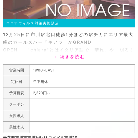
コロナウィルス対策実施済店
12月25日に市川駅北口徒歩1分ほどの駅チカにエリア最大
級のガールズバー「キアラ」がGRAND
OPEN！！"chiara"とはイタリア語で「晴れ」や「明るく
＋ 続きを読む
する」といった意味です。その名前の通り「キアラ」には
可愛くて明るいノリのいい女の子が揃っているので、盛り
営業時間
19:00~LAST
上がりたい時はもちろん、気分が落ち込んでしまっている
時でも楽しく盛り上がれるガールズバーなんです！市川駅
定休日
年中無休
北口からすぐのガールズバー！入口は遠くからでも目立つ
予算目安
2,320円～
ようなイルミネーションの看板にこだわりの店内はシック
にまとめてあるので、落ち着いて女の子とおしゃべりをす
クーポン
るもよし、女の子と盛り上がるもよし♪お酒の種類も豊富
女性求人
で特にこだわりの焼酎は『森伊蔵』や『魔王』『村尾』と
いったプレミアム芋焼酎が楽しめちゃいます！！2月から
男性求人
はpaypay、楽天pay、交通系電子マネー、auウォレット
千葉県市川市市川1-6-11 ロイビル市川2F