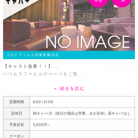
コロナウィルス対策実施済店
【キャスト急募！！】...
いつもラファエルのページをご覧...
＋ 続きを読む
営業時間
6:00~21:00
定休日
朝キャバ:月（祝日の場合は営業。火が店休）昼キャバ:なし
【キャスト急募！！】 朝・昼キャバ市川ラファエルでは
予算目安
5,000円～
絶賛キャスト急募中です！！ 時間帯は6時〜21時の中から
シフト柔軟に対応します！ 例えば ・オープンから長い時
クーポン