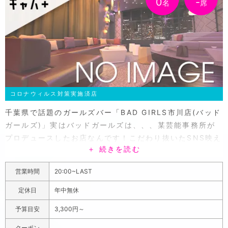
0
-
名
席
コロナウィルス対策実施済店
千葉県で話題のガールズバー「BAD GIRLS市川店(バッド
ガールズ)」実はバッドガールズは、、、某芸能事務所が
プロデュースしたお店なんです！こだわり抜いたSNS映え
＋ 続きを読む
するオシャレな店内で女子大生や若くて素人っぽい感じの
女の子とワイワイとガールズバーならではのカジュアルな
営業時間
20:00~LAST
雰囲気を楽しめます。イマドキ女子と楽しめる一方でバッ
ドガールズは芸能事務所がプロデュースしているとあって
定休日
年中無休
上品で色気のあるちょっとお姉さん系も在籍しています。
予算目安
3,300円～
普通のガールズバーでは味わえないような大人のムードを
リラックスした気分で過ごすこともでき、プライベート感
クーポン