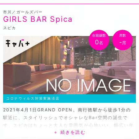
市川／ガールズバー
GIRLS BAR Spica
スピカ
在籍嬢数
席数
0
-
名
席
コロナウィルス対策実施済店
2021年4月1日GRAND OPEN。南行徳駅から徒歩1分の
駅近に、スタイリッシュでオシャレなBar空間の誕生で
す。スピカはちょっと大人な雰囲気が心地いい、幅広い年
＋ 続きを読む
齢層が楽しめるガールズバー。20代前半を中心にキラキラ