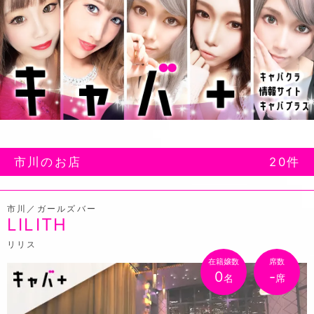
市川のお店
20件
市川／ガールズバー
LILITH
リリス
在籍嬢数
席数
0
-
名
席