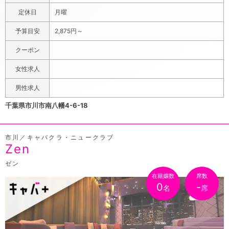
が漂う店内でありながら、女の子たちが集まると、賑やか
定休日
月曜
にお酒が飲めるワイワイした雰囲気に様変わり。ミニスカ
予算目安
2,875円～
とYシャツの制服風な衣装をかわいく着こなす若い女の子
ばかりなので、思わずお酒を飲む前からテンションがあが
クーポン
ります。お酒も焼酎やウイスキーが飲み放題に加え、割り
女性求人
物もあるのでお茶割りやハイボールなども楽しめますよ。
JR本八幡駅南口から徒歩3分と、仕事帰りにちょっと癒や
男性求人
されたいときにでも気軽に通いやすい立地にあります。地
千葉県市川市南八幡4-6-18
域密着型のアットホームなお店を目指しているから、そん
な居心地のよさを好むリピーターも多数。あなたも一度ボ
市川／キャバクラ・ニュークラブ
ンヌシャンスに訪れたら、いつの間にか常連になっちゃう
Zen
かも!
ゼン
在籍嬢数
席数
0
-
名
席