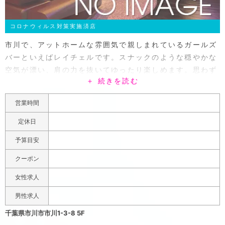
コロナウィルス対策実施済店
市川で、アットホームな雰囲気で親しまれているガールズ
バーといえばレイチェルです。スナックのような穏やかな
空気が漂い、肩の力を抜いてゆったり楽しめます。思わず
＋ 続きを読む
長居してしまうお客様が続出しているため、料金設定は来
店時のチャージ料だけで何時間でもお過ごしいただけま
営業時間
す。ドリンクは1杯500円からのリーズナブルな設定で、
持ち込みもできるカジュアルスタイル。旨いお酒を安く楽
定休日
しめて、新たな行きつけとしてもおすすめでしょう。
予算目安
クーポン
女性求人
男性求人
千葉県市川市市川1-3-8 5F