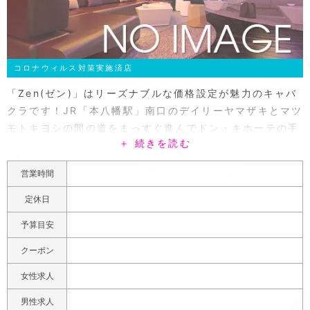
コロナウィルス対策実施済店
「Zen(ゼン)」はリーズナブルな価格設定が魅力のキャバ
クラです！JR「本八幡駅」南口のデイリーヤマザキとマツ
モトキヨシの間の道をまっすぐ進んでドン・キホーテの手
＋ 続きを読む
前を左に曲がってください。焼き鳥「とり亀」の対面の大
伸ビル3Fに「Zen(ゼン)」はあります。店内は落ち着いた
営業時間
雰囲気ではありますが、ラグジュアリーで品のある内装で
シックな黒のソファ、ガラスケースに飾られたお酒など、
定休日
まるで店内は大人の隠れ家のような空間。VIP席では赤い
予算目安
壁紙に白のソファで華のある内装になっております。女の
子は20代が中心ですが30代前半までと幅広く在籍してお
クーポン
ります。女の子のタイプもわいわい系からしっとり系まで
女性求人
が多く働いていますので、お気に入りのキャストを見つけ
てください。「ゼン」では未経験の女の子も多いので素人
男性求人