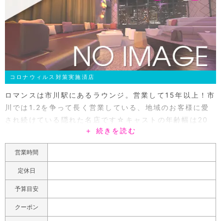
コロナウィルス対策実施済店
ロマンスは市川駅にあるラウンジ。営業して15年以上！市
川では1.2を争って長く営業している、地域のお客様に愛
され続けている隠れた名店です☆キャストの年齢幅は20
＋ 続きを読む
代~30代~40代までバランスよく在籍中！幅が広い為、接
待に使用するお客様も多くいらっしゃいます。所謂＜接待
営業時間
に使ったら間違いないお店＞という事です！ご来店される
お客様はありがたい事にほとんどが1セットで帰られない
定休日
という所がPOINT★それだけ居心地が良くて時間を忘れ
予算目安
て楽しめる空間だという事です♪店内は大きな仕切りがあ
る1フロアですが、壁が厚いのでカラオケ好きなお客様
クーポン
と、落ち着いて静かに飲みたいお客様で分ける事も可能で