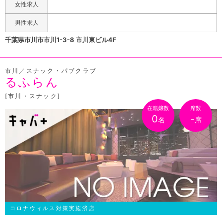
女性求人
す。店内の状況にもよりますが、ワイワイしたい・静かに
飲みたい等要望をおっしゃって頂ければお客様に合った席
男性求人
にご案内致します★最後に…15年続けてこれた理由として
千葉県市川市市川1-3-8 市川東ビル4F
ママの存在があります。お茶目で、どこか助けてあげた
い、そんな放っておけない皆に愛されるママ目当てでご来
市川／スナック・パブクラブ
店されるお客様も多くいらっしゃいます。そんなママが作
るふらん
るお店だから隠れた名店として長く安定して今もあるわけ
です！ママの手料理も日替わりで振舞っているので家に帰
[市川・スナック]
ってきた感覚で是非ふらっと立ち寄って頂ければと思いま
在籍嬢数
席数
0
-
名
席
す！お客様のご来店、心よりお待ちしております！
コロナウィルス対策実施済店