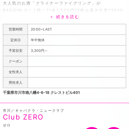
大人気のお酒「クライナーファイグリング」が
BADGIRLSに上陸！?1本1,500円??飲み過ぎ注意?2020
＋ 続きを読む
年飲み納めにBADGIRLSでカワイイ女の子と一緒に乾杯し
ちゃってください?
営業時間
20:00~LAST
人気ガールズバー「BADGIRLS...second(バッドガール
ズセカンド)」は本八幡エリア最大席数のお店。団体様の
定休日
年中無休
ご来店でしっかり対応できちゃいます◎全てのお客様に楽
予算目安
3,300円～
しんでいただけるように10代、20代、30代のタイプも
様々な女の子が在籍しています。タイプは違えどみ~んな
クーポン
カワイイ子たちばかりです！私服のイマドキ美女子とデー
女性求人
ト気分で乾杯しちゃってください◎ご新規様限定クーポン
「ポケパラ見た」でお会計から1,000円OFF！
男性求人
千葉県市川市南八幡4-6-18 クレストビル401
市川／キャバクラ・ニュークラブ
Club ZERO
ゼロ