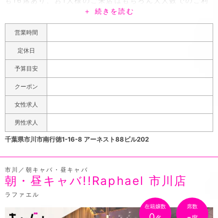
も16席あり、お1人様のご来店はもちろん大人数でのご利
＋ 続きを読む
用も大歓迎です♪5名様以上でご利用の場合は、2時間1セ
ットでお1人様7,000円で飲み放題+パーティー盛りが付い
営業時間
たパーティープランもご用意しています！カラオケやダー
ツも完備しているので、楽しくワイワイ盛り上がりたい方
定休日
は是非夏ドキッ！へお越しください♪夏ドキッ！では選べ
予算目安
る2つの飲み放題コースがあります！1セット60分3,000
円のコースは焼酎(麦、芋、甲)割り物、ソフトドリンク、
クーポン
ウイスキーが飲み放題です♪もう一つのコースは1セット
女性求人
60分4,000円で上記の飲み放題メニューに+生ビール、カ
クテルが付きます！しかもおつまみを1品サービス致しま
男性求人
す♪お1人様でも大人数でも楽しめる南行徳のガールズバー
千葉県市川市南行徳1-16-8 アーネスト88ビル202
夏ドキッ！へ是非ご来店ください♪
市川／朝キャバ・昼キャバ
朝・昼キャバ!!Raphael 市川店
ラファエル
在籍嬢数
席数
0
-
名
席