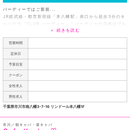
https://www.pokepara-
バーディーではご新規...
tainew.jp/chiba/m51/a10506/shop2199/man.html
JR総武線・都営新宿線「本八幡駅」南口から徒歩3分のキ
沢山のご応募・ご連絡お待ちしております??♂
ャバクラ「CLUB バーディー」！バーディーの店内はブル
千葉県で一番長い期間営業している老舗朝昼キャバ！ラフ
＋ 続きを読む
ーとブラウンを基調とした、ゆっくりと安らげる空間。店
ァエルを知らなきゃ千葉県の朝昼キャバは語れません！店
内の中心にはブルーの照明に照らされたステージをご用
舗移転を含むリニューアル後も変わらず絶好調！アミュー
営業時間
意。歌ってる最中の気分はまるで歌手！どこよりもカラオ
ズメント性の良い部分はもちろんそのまま！一新したラフ
ケが楽しめると評判です！もちろん女の子とのデュエット
定休日
ァエルを今後ともよろしくお願いいたします！早朝~昼~
やお客様同士で盛り上がることも出来ます。そんなちょっ
夜まで展開している市川のお店です☆「朝・昼キャ
予算目安
と昔ながらの雰囲気を20代半ばのカワイイ女の子達と和や
バ!!Raphael 市川店」はゲーム、ダーツ、カラオケなど
かに楽しめるアットホームなキャバクラです。お一人様で
クーポン
楽しめるキャバクラとBarを融合した新感覚のアミューズ
も団体様での宴会や2次会でも日頃の疲れを忘れられる時
メントスポットです！エンターテイメント性は他のどの店
女性求人
間を提供します！「ポケパラ見た」でご新規様は1SET50
より長けているので、どんな方でも楽しめる事間違いナ
分3,000円(税サ別)でご案内します。
男性求人
シ!!料金もお安く設定しておりますので、お財布と相談し
千葉県市川市南八幡3-7-16 リンドール本八幡1F
なくても十分に楽しめます☆更に!!ポケパラ限定クーポン
を使用頂けると、更にお得にご利用できます！まずは迷わ
ず市川ラファエルに来て、楽しい雰囲気を感じてもらえれ
市川／朝キャバ・昼キャバ
ばと思います☆いつでもご利用お待ちしております♪