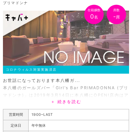
プリマドンナ
在籍嬢数
席数
0
-
名
席
コロナウィルス対策実施済店
お世話になっております本八幡ガ...
本八幡のガールズバー「Girl’s Bar PRIMADONNA (プリ
マドンナ)」は2019年3月14日に本八幡にOPEN!店内はア
＋ 続きを読む
ジアンリゾート風のこだわり抜いた空間です! 市川市にコ
ンセプトのあるガールズバーは少ないのですこしおしゃれ
営業時間
19:00~LAST
なバーで飲みたいって時はプリマドンナをチェックしてく
ださいただし、女の子は若く、カラオケもあるので固くな
定休日
年中無休
らないカジュアルな雰囲気です。＋700円で飲み放題コー