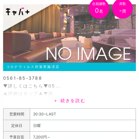
在籍嬢数
席数
0
-
名
席
コロナウィルス対策実施済店
0561-85-3788
▼詳しくはこちら▼05...
▲詳細はタップ▲▼詳...
＋ 続きを読む
営業時間
20:30~LAST
定休日
日曜
予算目安
7,200円～