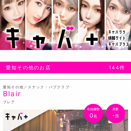
愛知その他のお店
144件
愛知その他／スナック・パブクラブ
Blair
ブレア
在籍嬢数
席数
0
-
名
席