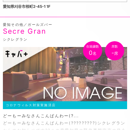
愛知県刈谷市桜町2-45-1 1F
愛知その他／ガールズバー
Secre Gran
シクレグラン
在籍嬢数
席数
0
-
名
席
コロナウィルス対策実施済店
どーもーみなさんこんばんわー(?...
どーもーみなさんこんばんわー(?????????)シクレグラン