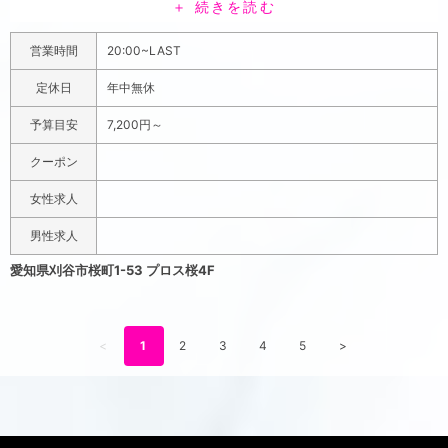
＋ 続きを読む
現在、「オム刈谷」ではキャスト大募集 ハイセンスな内
装のデザイナーズキャバクラで 一緒に働きませんか? オシ
営業時間
20:00~LAST
ャレな店内だからこそ 未経験でも働きやすいです。 【1日
体験時給】 体験時給4,000円!! 経験考慮しますので何で
定休日
年中無休
もご相談下さい。 未経験の方も初回の1日体験は時給
予算目安
7,200円～
4,000円 ※完全全額日払い 【入店時給】 ?全国初? 入店
時に自分で好きな時給を決めれます！ ※時給保証制度あり
クーポン
※日払い可能 1日体験はいつでも受付しております。 ドレ
女性求人
スやミュールは無料で レンタルしております。 その他、
広い更衣室や女性専用トイレも完備。 スタッフの教育も
男性求人
行き届いており、 心配事は一切ありません。 ぜひキャバ
愛知県刈谷市桜町1-53 プロス桜4F
クラで働きたい方は 「オム刈谷」で働いてみませんか? 応
募は下記連絡先まで!! 応募する時は「オム」で働きたいと
言ってね♪ TEL.090-8861-4864(担当:藤波)
<
1
2
3
4
5
>
MAIL.kotan.0110@gmail.com LINE.karu110
刈谷の完全新規のデザイナーズキャバクラ「オム刈谷」
JR「刈谷駅」から徒歩3分のところにあるハイセンスなキ
ャバクラ。拘りに抜いた内装と調度品で、ご来店頂いたお