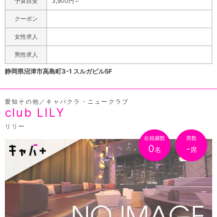
予算目安
3,900円～
クーポン
女性求人
男性求人
静岡県沼津市高島町3-1 スルガビル5F
愛知その他／キャバクラ・ニュークラブ
club LILY
リリー
在籍嬢数
席数
0
-
名
席