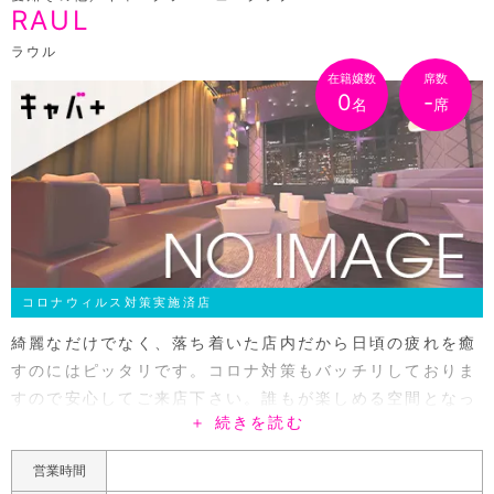
RAUL
ラウル
在籍嬢数
席数
0
-
名
席
コロナウィルス対策実施済店
綺麗なだけでなく、落ち着いた店内だから日頃の疲れを癒
すのにはピッタリです。コロナ対策もバッチリしておりま
すので安心してご来店下さい。誰もが楽しめる空間となっ
＋ 続きを読む
ております!さらにラウル自慢の美女達が貴方をお出迎え
します。毎月イベントも充実しており、リーズナブルな料
営業時間
金でお楽しみいただけますよ。ポケパラ限定クーポンで日