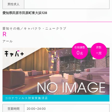
分だなぁ~」と思った時に気軽に寄れるそんなお店です!是
男性求人
非一度お越しください♪
愛知県田原市田原町東大浜128
愛知その他／キャバクラ・ニュークラブ
R
アール
在籍嬢数
席数
0
-
名
席
コロナウィルス対策実施済店
営業時間
20:00~24:00