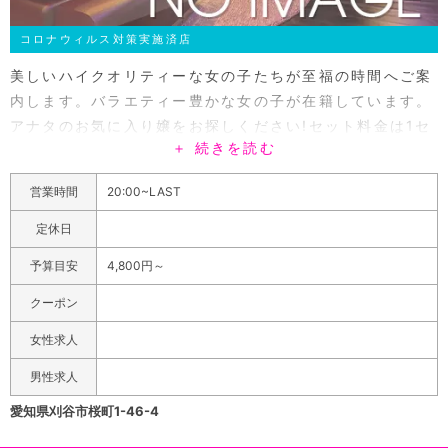
コロナウィルス対策実施済店
美しいハイクオリティーな女の子たちが至福の時間へご案
内します。バラエティー豊かな女の子が在籍しています。
アナタのお気に入り嬢をお探しください!セット料金は1セ
＋ 続きを読む
ット45分3,000円からとエリアトップクラスの優良価格
だから2次会にも最適ですよ!LINE公式アカウント追加で
営業時間
20:00~LAST
さらにお得ななる情報やクーポンをゲットできます。飲み
放題メニューにはビールはもちろん、大人気のハイボー
定休日
ル・レモンサワーからソフトドリンクまで幅広い種類を取
予算目安
4,800円～
り揃えてお待ちしております!
クーポン
女性求人
男性求人
愛知県刈谷市桜町1-46-4