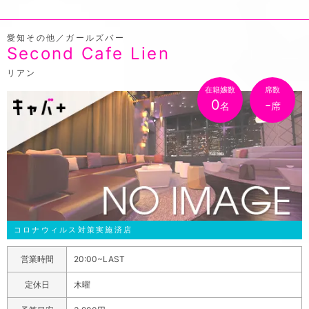
愛知その他／ガールズバー
Second Cafe Lien
リアン
在籍嬢数
席数
0
-
名
席
コロナウィルス対策実施済店
営業時間
20:00~LAST
定休日
木曜