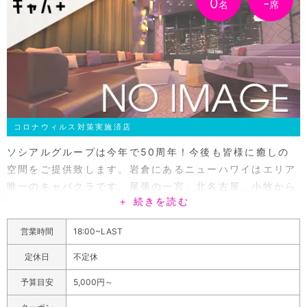
0
-
名
席
コロナウィルス対策実施済店
ソシアルグループは今年で50周年！今後も皆様に癒しの
空間をご提供致します。岩倉にあるニューハワイはエリア
唯一のキャバクラです。尾張の一宮、北名古屋、小牧から
＋ 続きを読む
もアクセスがしやすく、常連様だけでなく遠方のお客様に
も好評です。ギラギラしすぎないから一見さんも馴染みや
営業時間
18:00~LAST
すく、落ち着いた空間で贅沢な時間を過ごせます。老舗な
がらの安心できる雰囲気の中で、スッと気軽に通えるお店
定休日
不定休
として、お客様に愛され続けています。女性キャストも20
予算目安
5,000円～
代を中心に、職業系のコスプレから、煌びやかなドレスま
で、様々な衣装に身を包んでいます。イベントも毎月開催