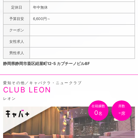
定休日
年中無休
予算目安
6,600円～
クーポン
女性求人
男性求人
静岡県静岡市葵区紺屋町12-5 カプチーノビル8F
愛知その他／キャバクラ・ニュークラブ
CLUB LEON
レオン
在籍嬢数
席数
0
-
名
席