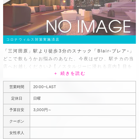
コロナウィルス対策実施済店
「三河田原」駅より徒歩3分のスナック「Blair-ブレア-」
どこで飲もうかお悩みのあなた、今夜はぜひ、駅チカの当
店へお越しください♪【ノスタルジーに浸れる店内】目を
＋ 続きを読む
引く赤色のソファ。ベルベットの生地が心地良く、深く腰
掛ければあなたの疲れも癒されます♪広々とした造りの店
営業時間
20:00~LAST
内は息苦しさを感じず、思う存分羽を伸ばしお寛ぎ頂けま
す。雰囲気は地元の飲み処といった感じで、女性のお客様
定休日
日曜
もいらっしゃるほど!!どんな方でも馴染みやすいアットホ
予算目安
3,000円～
ームなお店です。もちろん、一見さんも大歓迎!居心地の
悪さを感じさせません!【安心の料金】料金は「1set
クーポン
3,000円ポッキリ」!分かりやすい&お手頃な値段で飲めま
女性求人
す♪女性のお客様は更に1,000円引き!「今日は飲みたい気