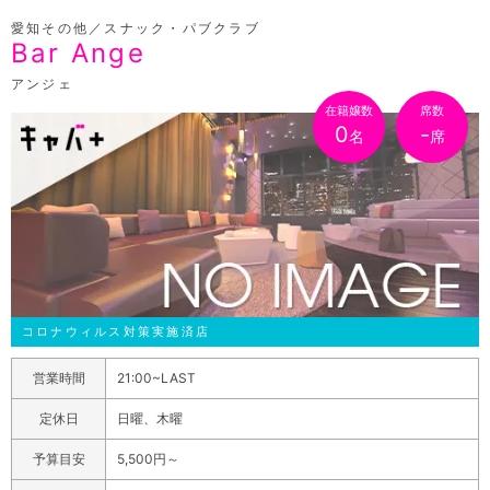
愛知その他／スナック・パブクラブ
Bar Ange
アンジェ
在籍嬢数
席数
0
-
名
席
コロナウィルス対策実施済店
営業時間
21:00~LAST
定休日
日曜、木曜
予算目安
5,500円～