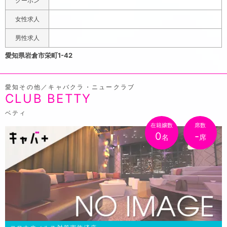
クーポン
しているのでチェックしてみてください。
女性求人
男性求人
愛知県岩倉市栄町1-42
愛知その他／キャバクラ・ニュークラブ
CLUB BETTY
ベティ
在籍嬢数
席数
0
-
名
席