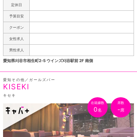
曜日~木曜日の22時までにご来店のお客様、今なら30分
定休日
1,000円!
予算目安
クーポン
女性求人
男性求人
愛知県刈谷市相生町2‐5 ウインズ刈谷駅前 2F 南側
愛知その他／ガールズバー
KISEKI
キセキ
在籍嬢数
席数
0
-
名
席