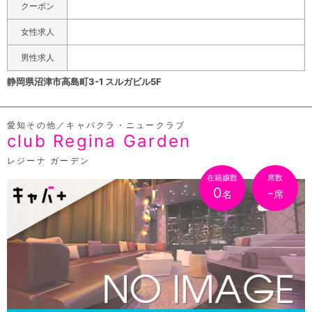
クーポン
女性求人
男性求人
静岡県沼津市高島町3-1 スルガビル5F
愛知その他／キャバクラ・ニュークラブ
club Regina Garden
レジーナ ガーデン
在籍嬢数
席数
0
-
名
席