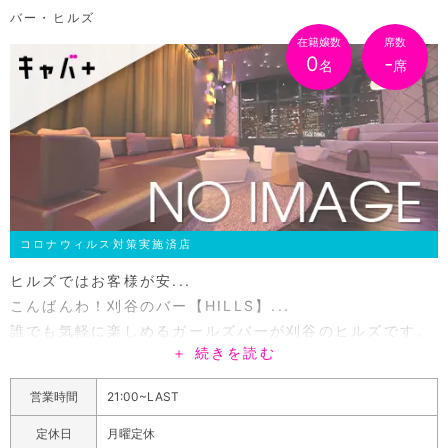
バー・ヒルズ
在籍嬢数
席数
0
-
名
席
コロナウィルス対策実施済店
ヒルズではお客様が安...
こんばんわ！刈谷のバー【HILLS】...
誰でも気軽に楽しめるガールズバーが刈谷のヒルズです。
＋ 続きを読む
当店自慢の可愛い女の子達が皆様をお出迎え!!カウンター
席でゆっくり彼女達との会話をお楽しみ下さい♪当店にし
営業時間
21:00~LAST
かない楽しめるイベントも盛りだくさん!!イベント情報は
女の子のブログやポケパラのイベント情報をチェックして
定休日
月曜定休