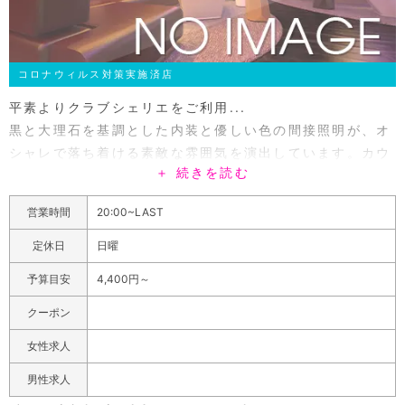
コロナウィルス対策実施済店
平素よりクラブシェリエをご利用...
黒と大理石を基調とした内装と優しい色の間接照明が、オ
シャレで落ち着ける素敵な雰囲気を演出しています。カウ
＋ 続きを読む
ンター席とソファー席を完備していて、一人で静かに楽し
みたい方から団体でワイワイ楽しみたい方まで、どなたで
営業時間
20:00~LAST
も楽しめるラウンジです。シェリエには若くて綺麗なママ
をはじめ、可愛い系や癒し系など様々なタイプの美女が在
定休日
日曜
籍しています。話し上手や聞き上手な女性がおもてなしを
予算目安
4,400円～
してくれるから、いつ遊びに来てもお客様を飽きさせるこ
とはありません。セット時間は120分と長めに設定されて
クーポン
いるので、ゆっくりお酒を飲みながら会話をお楽しみくだ
女性求人
さい。
男性求人