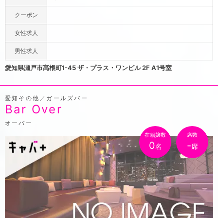
※再生すると音楽が流れます。▽ ▽ こちらをタップ
▽ ▽ △△タップで応募△△ 電話受付時間は 18時~24
クーポン
時となります090-1298-98960561-85-3788 ▼系列
女性求人
店 ヴィクシー▼▼系列店 モッシュ▼
瀬戸で唯一のラグジュアリーキャバクラで、内装は高級感
男性求人
に溢れ、かなり広い作りとなっております。一つ一つのテ
愛知県瀬戸市高根町1-45 ザ・プラス・ワンビル 2F A1号室
ーブルの間隔がしっかりあるため、団体様でもゆったり楽
しめます。もちろんお1人でお越し頂いても素敵な時間を
愛知その他／ガールズバー
お約束致します。キャストは様々なタイプの女性が在籍。
Bar Over
綺麗な子、可愛い子、話が面白い子など、在籍数はかなり
多いです。きっと貴方だけの素敵な女性を探せるはずで
オーバー
す。瀬戸で忘れられない素敵な夜を過ごしたいなら、ビジ
在籍嬢数
席数
0
-
名
席
ューに来れば間違いありません。