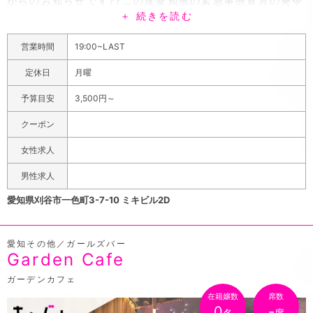
からのお知らせです??この度愛知県の緊急事態宣言の発令
＋ 続きを読む
を受けまして5/12~5/31まで臨時休業させて頂く事にな
りました(´×ω×`)今回はお酒の提供ができないので。。。
営業時間
19:00~LAST
休業する事にしました。皆様ご理解頂けると幸いです。1
日でも宣言が解除され通常営業ができ、みなさんにまた会
定休日
月曜
える日を従業員一同楽しみにしております(゜▼゜＊）営
予算目安
3,500円～
業再開しましたらまたよろしくお願いします！！みなさん
コロナウィルスにはお気をつけてー(´×ω×`)(´×ω×`)
クーポン
(´×ω×`)(´×ω×`)(´×ω×`)(´×ω×`)(´×ω×`)▼ 電話番
女性求人
号 ▼0566-95-9808090-3955-7318求人情報▼
営業時間 ▼19:00~LAST
男性求人
駅から少し離れてる、隠れ家みたいなガールズバーのシク
愛知県刈谷市一色町3-7-10 ミキビル2D
レグラン♪名鉄三河線「重原」駅より徒歩9分と少し遠い
ですが、駅が遠くても大丈夫!!無料送迎を実施しています
愛知その他／ガールズバー
♪駅までの送り迎えも対応しているので安心してゆっくり
Garden Cafe
飲めますよ☆※サービスの一環としてやっておりますの
で、送迎の範囲外の場合は、対応しかねます!!※お店の状
ガーデンカフェ
況にもよりますので、詳しくは、一度お店にお電話してご
在籍嬢数
席数
0
-
名
席