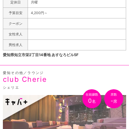
い。料金的にもお手頃で、ちょっと一杯といった感覚で飲
定休日
月曜
めるのが嬉しい、というお言葉をよくいただいておりま
予算目安
4,200円～
す。当店は駅からスグのお店なだけに、いろいろな職業の
方にご来店いただいております。女の子たちは、様々な職
クーポン
業の方たちと出会えてトークできるとあって、接客を心か
女性求人
ら楽しんでいます。今夜も弾けるような明るい女の子たち
と楽しい会話を満喫しましょう。
男性求人
愛知県知立市栄2丁目14番地 あすなろビル5F
愛知その他／ラウンジ
club Cherie
シェリエ
在籍嬢数
席数
0
-
名
席