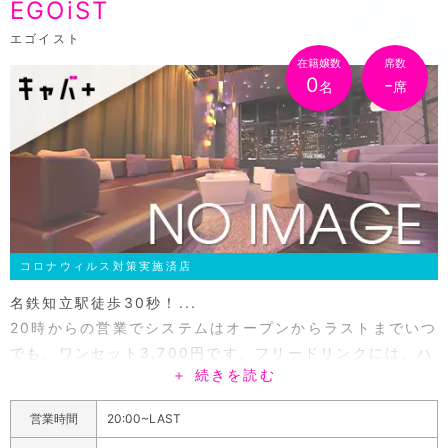
EGOiST
エゴイスト
在籍嬢数
席数
0
-
名
席
コロナウィルス対策実施済店
名鉄知立駅徒歩30秒！...
20時からの営業でシステムはオープンからラストまでいつ
でも、ワンセット3,700円です。フリードリンクには、ハ
＋ 続きを読む
イボール・鏡月・ウイスキー・ビール・ウーロン茶・緑
茶・ソフトドリンクをご用意しています。リーズナブルに
営業時間
20:00~LAST
飲みたい場合は、これらのアルコール類をお楽しみくださ