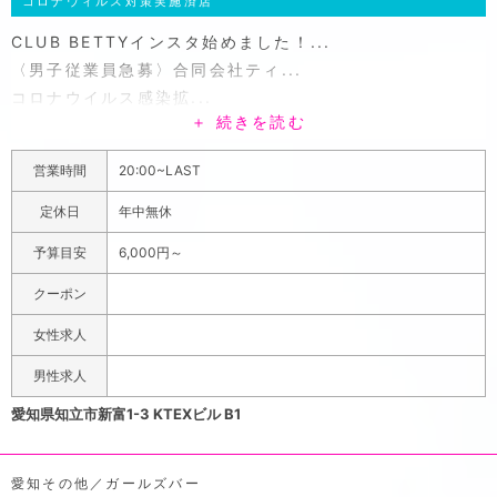
コロナウィルス対策実施済店
CLUB BETTYインスタ始めました！...
〈男子従業員急募〉合同会社ティ...
コロナウイルス感染拡...
＋ 続きを読む
知立駅を出て、立駐方面に横断歩道を渡ればすぐ見えてく
るベティは、駅からも近いので行きつけにするにはピッタ
営業時間
20:00~LAST
リのキャバクラです。入口がビルの地下にあり、薄暗い照
明が大人の隠れ家といった雰囲気が出ていてドキドキ感を
定休日
年中無休
味わえます。ゆったりと大人数も座れるように長めに設置
予算目安
6,000円～
されたソファ席は、今日一日頑張った疲れをゆっくりと癒
せる空間を演出しています。また、そこにひと華咲かせて
クーポン
くれるかのように、カワイイ系からキレイ系までの様々な
女性求人
タイプの女性がお出迎えしてくれて、特別な時間を過ごさ
せてくれます。さらに平日は超お得に遊べるポッキリイベ
男性求人
ントも随時開催中で、是非ポケパラ内の情報も欠かさずに
愛知県知立市新富1-3 KTEXビル B1
チェックすることがオススメです。
愛知その他／ガールズバー