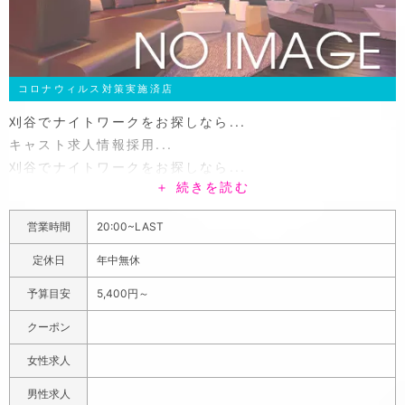
コロナウィルス対策実施済店
刈谷でナイトワークをお探しなら...
キャスト求人情報採用...
刈谷でナイトワークをお探しなら...
＋ 続きを読む
JR・名鉄刈谷駅から徒歩5分と歩いてすぐの場所にあるキ
ャバクラで、駅からも近く、非常に便利なアクセスになっ
営業時間
20:00~LAST
ています。キャストはタイプ別に数多く在籍しており、キ
レイ系からカワイイ系までを揃えているのであなたの気分
定休日
年中無休
に合った女の子と一緒にお楽しみできます。BOX席がメイ
予算目安
5,400円～
ンのゆったりとしたソファ席は、おひとり様・団体様問わ
ずどなたにでもゆっくりできる空間で時間を忘れて寛げま
クーポン
す。また飲み放題のメニューも充実しており、生ビールを
女性求人
はじめ酎ハイ各種も飲み放題で楽しめるので、お酒の種類
に飽きることもありません。
男性求人