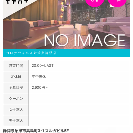
確認下さい!!三河の可愛い女の子達が大集合♪楽しい夜を
過ごすなら「シクレ グラン」で決まりっ◎トーク力も抜
群の彼女たちと、思う存分盛り上がりましょう♪
コロナウィルス対策実施済店
営業時間
20:00~LAST
定休日
年中無休
予算目安
2,900円～
クーポン
女性求人
男性求人
静岡県沼津市高島町3-1 スルガビル5F