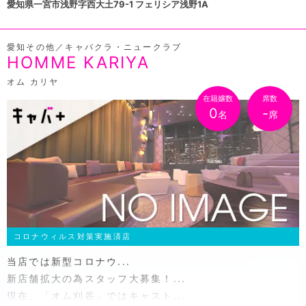
愛知県一宮市浅野字西大土79-1 フェリシア浅野1A
愛知その他／キャバクラ・ニュークラブ
HOMME KARIYA
オム カリヤ
在籍嬢数
席数
0
-
名
席
コロナウィルス対策実施済店
当店では新型コロナウ...
新店舗拡大の為スタッフ大募集！...
現在、「オム刈谷」ではキャスト...