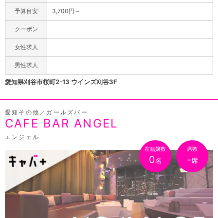
みてください。21時からの営業なので宴会後の2次会、3
予算目安
3,700円～
次会に最適!しかも遅くまで営業しているので終電後でも
大丈夫♪また女性のお客様も大歓迎です!!女性のお客様は
クーポン
さらにお得にご利用頂けます!
女性求人
男性求人
愛知県刈谷市桜町2-13 ウインズ刈谷3F
愛知その他／ガールズバー
CAFE BAR ANGEL
エンジェル
在籍嬢数
席数
0
-
名
席