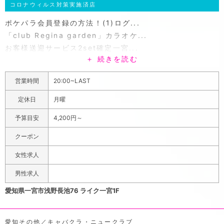
コロナウィルス対策実施済店
ポケパラ会員登録の方法！(1)ログ...
「club Regina garden」カラオケ...
お客様送迎サービス2set確定一宮...
＋ 続きを読む
黒と赤をベースとした店内はゆったりと寛げる広々とした
空間で、おひとり様でも大勢で賑やかに飲みたい団体様で
営業時間
20:00~LAST
も楽しむことができます。レジーナガーデン最大の特徴
は、リーズナブルな価格なのにキャストのレベルがハイク
定休日
月曜
オリティなことです。20代後半から30代の女性がメイン
予算目安
4,200円～
で、若い女性にはない大人の色気や落ち着いた振る舞いな
ど兼ね揃えた女性が在籍しています。顔出しNGの美女も
クーポン
多数いるので、是非お店に会いに来てください。料金はシ
女性求人
ングルチャージが無料で、お一人様も安心して遊びに来る
ことができます。また、22:00~22:29の間にご来店のお
男性求人
客様は、セット料金が3,500円とさらにオトクに！お客様
愛知県一宮市浅野長池76 ライク一宮1F
の送迎サービスも実施していて、2セット以上確約で一宮
市内は無料で対応いたします。
愛知その他／キャバクラ・ニュークラブ