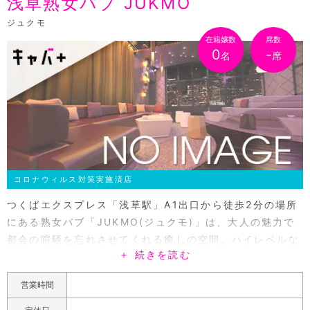
浅草熟女パブ JUKMO
クシーなドレスを着て接客致します！店内は黒を基調とし
た高級感があり落ち着いた内装です。お客様が楽しい時間
ジュクモ
を過ごせるようにスタッフ一同、精一杯おもてなし致しま
在籍嬢数
席数
0
-
名
席
す！22時までに入店して頂いた初回のお客様には1セット
40分3,000円（税別）でお楽しみ頂けます！他にもお得
にお楽しみ頂けるクーポンを発行していますので、是非ご
利用ください！
コロナウィルス対策実施済店
つくばエクスプレス「浅草駅」A1出口から徒歩2分の場所
にある熟女パブ「JUKMO(ジュクモ)」は、大人の魅力で
都会の喧騒を忘れさせてくれる癒しの空間。ハイレベルな
＋ 続きを読む
美女たちがお客様を最大限に『おもてなし』します。キャ
ストの平均年齢は30代前半でお客様ひとりひとりに合わ
営業時間
せることのできる、酸いも甘いも嚼み分けれるお年頃。浅
草は観光だけではないところをお見せします◎国際通り沿