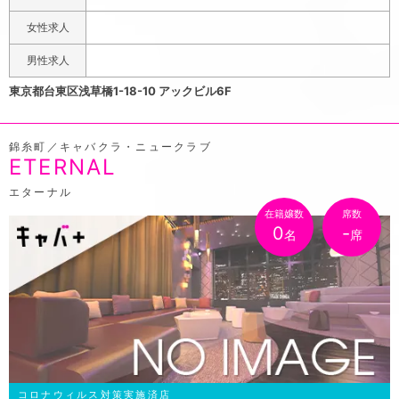
女性求人
男性求人
東京都台東区浅草橋1-18-10 アックビル6F
錦糸町／キャバクラ・ニュークラブ
ETERNAL
エターナル
在籍嬢数
席数
0
-
名
席
コロナウィルス対策実施済店