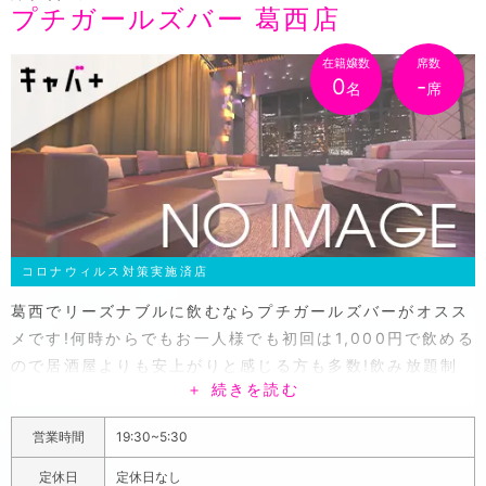
プチガールズバー 葛西店
可愛い女の子が勢ぞろい。女の子はフレンドリーなのは勿
論のこと、清楚系の女の子とギャル系の女の子が半々で在
在籍嬢数
席数
籍していて、あなたのストライクゾーンにど真ん中直球火
0
-
名
席
の玉ストレートな女の子が見つかることでしょう！テラス
ではイベントが月1回あり、普段ワンピース姿の可憐な女
の子が「チャイナドレス」や「ミニスカポリス」など、大
胆でセクシーな衣装になったりします。これは見逃せない
ですよね。ぜひとも「イベント情報」のチェックもしてく
ださい！さらに他ではあまりない駄菓子食べ放題(1時間
500円)あり。女の子と駄菓子を食べながら楽しくお話を
コロナウィルス対策実施済店
することが出来ます。種類も豊富で今後さらに増える予定
葛西でリーズナブルに飲むならプチガールズバーがオスス
なのでお楽しみに。もちろん駄菓子だけでなく、ビーフジ
メです!何時からでもお一人様でも初回は1,000円で飲める
ャーキーや枝豆、乾きものといった定番おつまみもありま
ので居酒屋よりも安上がりと感じる方も多数!飲み放題制
すのでそちらもどうぞ。ご新規様ならポケパラ見たで初回
＋ 続きを読む
の為、この料金だけで飲むこともできますし、500円追加
セット『70分+テキーラ1杯無料サービス』でご案内させ
するとビールなど豊富なドリンクが飲み放題になります。
ていただきます。ぜひご活用ください。クーポンのセット
営業時間
19:30~5:30
お酒やフードの持ち込みも自由なので、他に飲みたいもの
料金は税サ別です。
があるならばご自由にお持ち込みください。カラオケやダ
定休日
定休日なし