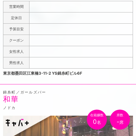
2,400円(税サ込み)というリーズナブルな料金で、ビー
営業時間
ル・焼酎・ハイボールが飲み放題です。そして、初めてご
来店されるご新規様にはお得なクーポンをご用意。「ポケ
定休日
パラを見た」と言って頂ければ、初回40分を税金・サー
予算目安
ビス料金込みの1,400円でご案内させて頂きます。延長に
関しても自動延長ではなくこちらからお声かけしますの
クーポン
で、ご安心してお楽しみください。2019年11月20日オー
女性求人
プンの新しいお店です。店内も綺麗で気持ち良い気分で過
ごせます。キャストはYシャツにショートパンツかミニス
男性求人
カートという衣装で超キュート。親しみやすく可愛らしい
東京都墨田区江東橋3-11-2 YS錦糸町ビル6F
女の子たちばかりが在籍しているサーティフォーでは、毎
晩お客様と楽しく盛り上がっています。お客様が快適に楽
錦糸町／ガールズバー
しめるお店作りをこれからも進めていきますので、錦糸町
和華
にお越しの際は是非一度遊びに来てください。
ノドカ
在籍嬢数
席数
0
-
名
席