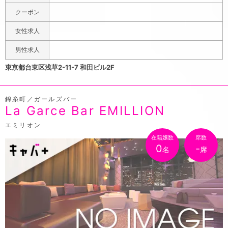
定で60分4,000円(税・サ込)で浅草レジェンドを存分に
クーポン
お楽しみ下さい。3名以上の団体様に限っては、キープボ
女性求人
トルを1本プレゼント致します。飲み屋街からも近い場所
にあるので、2軒目、3軒目としてご利用下さい。浅草エリ
男性求人
アには若い子がたくさんいるキャバクラやガールズバーが
東京都台東区浅草2-11-7 和田ビル2F
立ち並んでいます。レジェンドではご来店されるお客さま
の層に合わせ、20代半ば〜30代の落ち着いた女の子達を
錦糸町／ガールズバー
採用しています。未経験から始めたうぶな子や、経験豊富
La Garce Bar EMILLION
でお客さまを楽しませることに長けている女の子まで多数
在籍していまので、お気に入りの下町娘が見つかるはずで
エミリオン
す。
在籍嬢数
席数
0
-
名
席