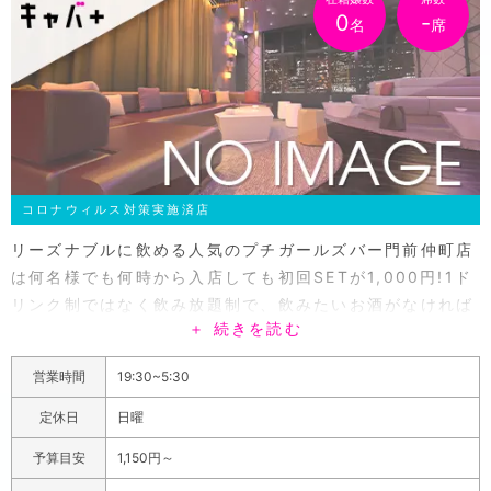
0
-
名
席
コロナウィルス対策実施済店
リーズナブルに飲める人気のプチガールズバー門前仲町店
は何名様でも何時から入店しても初回SETが1,000円!1ド
リンク制ではなく飲み放題制で、飲みたいお酒がなければ
＋ 続きを読む
持ち込みもOKなので安くて自由なガールズバーです。居
酒屋が多い門前仲町では二次会として利用しやすく、カラ
営業時間
19:30~5:30
オケもあり為大人数で盛り上がるにも最適です。私服の若
い女の子がお酒を作る姿は見ていて楽しく、経験が浅い素
定休日
日曜
人っぽい子が多いので普段ガールズバーに行きなれた方で
予算目安
1,150円～
も新しい気分になれるかも!?普通のガールズバーや居酒屋