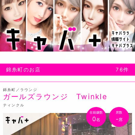
錦糸町のお店
76件
錦糸町／ラウンジ
ガールズラウンジ Twinkle
ティンクル
在籍嬢数
席数
0
-
名
席